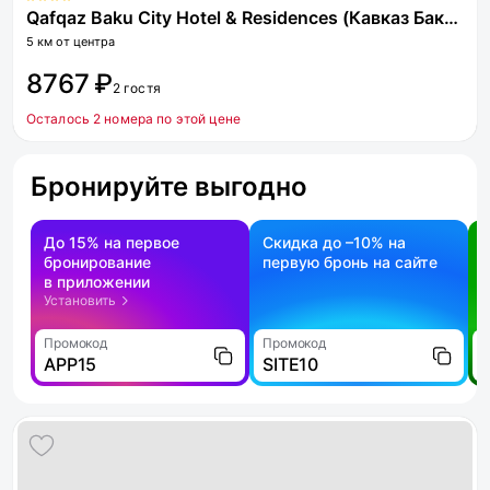
Qafqaz Baku City Hotel & Residences (Кавказ Баку Сити отель энд Резиденс)
5 км от центра
8767 ₽
2 гостя
Осталось 2 номера по этой цене
Бронируйте выгодно
До 15% на первое
Скидка до –10% на
бронирование
первую бронь на сайте
н
в приложении
о
Установить
Промокод
Промокод
П
APP15
SITE10