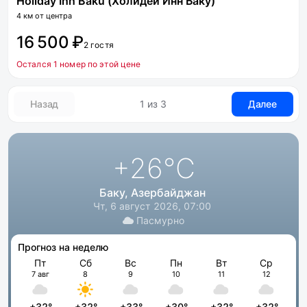
Holiday Inn Baku (Холидей Инн Баку)
4 км от центра
16 500 ₽
2 гостя
Остался 1 номер по этой цене
Назад
1 из 3
Далее
+26
°C
Баку, Азербайджан
Чт, 6 август 2026, 07:00
Пасмурно
Прогноз на неделю
Пт
Сб
Вс
Пн
Вт
Ср
7 авг
8
9
10
11
12
+32°
+32°
+33°
+30°
+32°
+32°