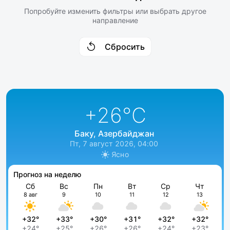
Попробуйте изменить фильтры или выбрать другое
направление
Сбросить
+26
°C
Баку, Азербайджан
Пт, 7 август 2026, 04:00
Ясно
Прогноз на неделю
Сб
Вс
Пн
Вт
Ср
Чт
8 авг
9
10
11
12
13
+32°
+33°
+30°
+31°
+32°
+32°
+24°
+25°
+26°
+26°
+24°
+23°