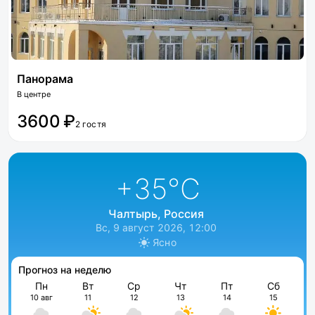
Панорама
В центре
3600 ₽
2 гостя
+35
°C
Чалтырь, Россия
Вс, 9 август 2026, 12:00
Ясно
Прогноз на неделю
Пн
Вт
Ср
Чт
Пт
Сб
10 авг
11
12
13
14
15