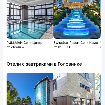
PULLMAN Сочи Центр
Swissôtel Resort Сочи Камелия (Свиссотель Камелия)
Че
от 24800 ₽
от 16000 ₽
от
Отели с завтраками в Головинке