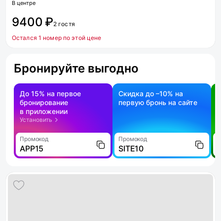
В центре
9400 ₽
2 гостя
Остался 1 номер по этой цене
Бронируйте выгодно
До 15% на первое
Скидка до –10% на
бронирование
первую бронь на сайте
н
в приложении
о
Установить
Промокод
Промокод
П
APP15
SITE10