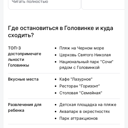
Читать полностью
отличный ремонт, вся мебель
: Свои в Мадриде
чистая, а техника исправно
работает. Очень подкупает
местоположение, близость к
морю и большое количество
Где остановиться в Головинке и куда
разнообразных кафешек. Мы
сходить?
остались полностью довольны
поездкой.
ТОП-3
Пляж на Черном море
достопримечате
Церковь Святого Николая
льности
Национальный парк "Сочи"
Головинкы
рядом с Головинкой
Вкусные места
Кафе "Лазурное"
Ресторан "Горизонт"
Столовая "Семейная"
Развлечения для
Детская площадка на пляже
ребенка
Аквапарк в окрестностях
Парк аттракционов