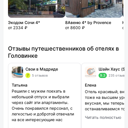
Экодом Сочи 4*
8Авеню 4* by Provence
от 2334 ₽
от 8600 ₽
от
Отзывы путешественников об отелях в
Головинке
Свои в Мадриде
Шайн Хаус (Sh
7
9.3
5 отзывов
235 отзыво
Татьяна
Елена
Решили с мужем поехать в
Отель красивый, вну
небольшой отпуск и выбрали
тоже на высшем уров
через сайт эти апартаменты.
вкусная, мы теперь
Очень понравился персонал, с
останавливаемся тол
легкостью и добротой отвечали
Читать полностью
: Шайн Хаус (Shine Ho
на все интересующие нас
вопросы. В квартире сделан