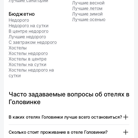
Лучшие санатории
Лучшие весной
Лучшие летом
Бюджетно
Лучшие зимой
Лучшие осенью
Недорого
Недорого на сутки
В центре недорого
Лучшие недорого
С завтраком недорого
Хостелы
Хостелы недорого
Хостелы в центре
Хостелы на сутки
Хостелы недорого на
сутки
Часто задаваемые вопросы об отелях в
Головинке
В каких отелях Головинки лучше всего остановиться?
GRAND KARAT SOCHI (Гранд Карат) ex.Hyatt Regency (5
Сколько стоит проживание в отеле Головинки?
звёзд) — от 15 500 ₽