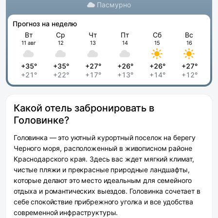
Пасмурно
Прогноз на неделю
Вт
Ср
Чт
Пт
Сб
Вс
11 авг
12
13
14
15
16
+35°
+35°
+27°
+26°
+26°
+27°
+21°
+22°
+17°
+13°
+14°
+12°
Какой отель забронировать в
Головинке?
Головинка — это уютный курортный поселок на берегу
Черного моря, расположенный в живописном районе
Краснодарского края. Здесь вас ждет мягкий климат,
чистые пляжи и прекрасные природные ландшафты,
которые делают это место идеальным для семейного
отдыха и романтических выездов. Головинка сочетает в
себе спокойствие прибрежного уголка и все удобства
современной инфраструктуры.