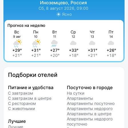
Иноземцево, Россия
Сб, 8 август 2026, 09:00
Ясно
Прогноз на неделю
Вс
Пн
Вт
Ср
Чт
Пт
9 авг
10
11
12
13
14
+29°
+31°
+27°
+33°
+31°
+26°
+21°
+21°
+20°
+18°
+21°
+18°
Подборки отелей
Питание и удобства
Посуточно в городе
С завтраком
На сутки
С завтраком в центре
Апартаменты
С рестораном
Апартаменты посуточно
С животными
Апартаменты недорого
Апартаменты в центре
Апартаменты недорого
Лучшие
посуточно
Лучшие