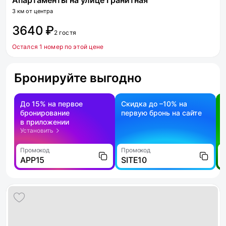
Апартаменты на улице Гранитная
3 км от центра
3640 ₽
2 гостя
Остался 1 номер по этой цене
Бронируйте выгодно
До 15% на первое
Скидка до –10% на
бронирование
первую бронь на сайте
н
в приложении
о
Установить
Промокод
Промокод
П
APP15
SITE10