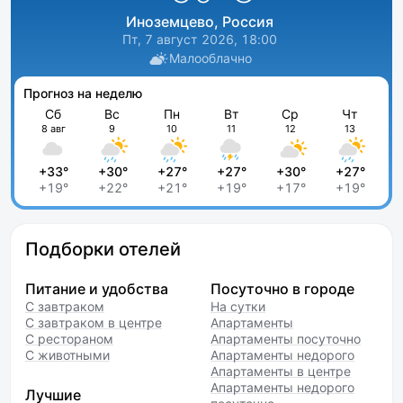
Иноземцево, Россия
Пт, 7 август 2026, 18:00
Малооблачно
Прогноз на неделю
Сб
Вс
Пн
Вт
Ср
Чт
8 авг
9
10
11
12
13
+33°
+30°
+27°
+27°
+30°
+27°
+19°
+22°
+21°
+19°
+17°
+19°
Подборки отелей
Питание и удобства
Посуточно в городе
С завтраком
На сутки
С завтраком в центре
Апартаменты
С рестораном
Апартаменты посуточно
С животными
Апартаменты недорого
Апартаменты в центре
Апартаменты недорого
Лучшие