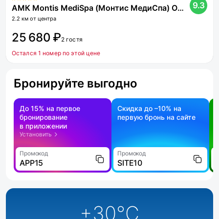
9.3
АМК Montis MediSpa (Монтис МедиСпа) Отель Пятигорск 5*
2.2 км от центра
25 680 ₽
2 гостя
Остался 1 номер по этой цене
Бронируйте выгодно
До 15% на первое
Скидка до –10% на
бронирование
первую бронь на сайте
н
в приложении
о
Установить
Промокод
Промокод
П
APP15
SITE10
+30
°C