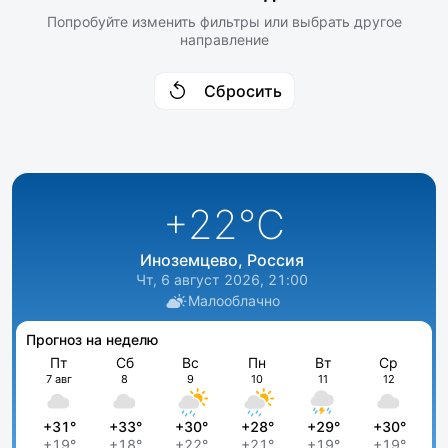
Попробуйте изменить фильтры или выбрать другое
направление
Сбросить
+22
°C
Иноземцево, Россия
Чт, 6 август 2026, 21:00
Малооблачно
Прогноз на неделю
Пт
Сб
Вс
Пн
Вт
Ср
7 авг
8
9
10
11
12
+31°
+33°
+30°
+28°
+29°
+30°
+19°
+18°
+22°
+21°
+19°
+19°