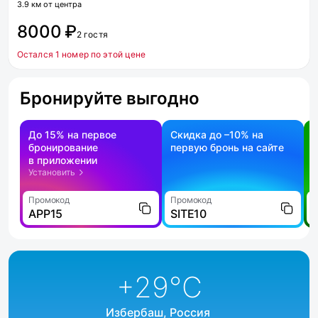
3.9 км от центра
8000 ₽
2 гостя
Остался 1 номер по этой цене
Бронируйте выгодно
До 15% на первое
Скидка до –10% на
бронирование
первую бронь на сайте
н
в приложении
о
Установить
Промокод
Промокод
П
APP15
SITE10
+29
°C
Избербаш, Россия