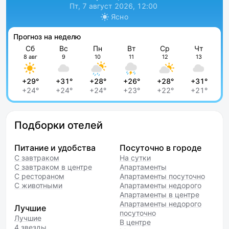
Пт, 7 август 2026, 12:00
Ясно
Прогноз на неделю
Сб
Вс
Пн
Вт
Ср
Чт
8 авг
9
10
11
12
13
+29°
+31°
+28°
+26°
+28°
+31°
+24°
+24°
+24°
+23°
+22°
+21°
Подборки отелей
Питание и удобства
Посуточно в городе
С завтраком
На сутки
С завтраком в центре
Апартаменты
С рестораном
Апартаменты посуточно
С животными
Апартаменты недорого
Апартаменты в центре
Апартаменты недорого
Лучшие
посуточно
Лучшие
В центре
4 звезды