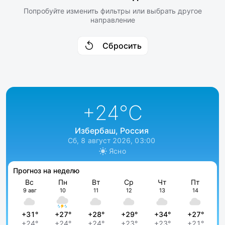
Попробуйте изменить фильтры или выбрать другое
направление
Сбросить
+24
°C
Избербаш, Россия
Сб, 8 август 2026, 03:00
Ясно
Прогноз на неделю
Вс
Пн
Вт
Ср
Чт
Пт
9 авг
10
11
12
13
14
+31°
+27°
+28°
+29°
+34°
+27°
+24°
+24°
+24°
+23°
+23°
+21°