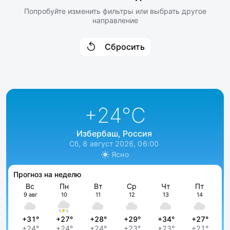
Попробуйте изменить фильтры или выбрать другое
направление
Сбросить
+24
°C
Избербаш, Россия
Сб, 8 август 2026, 06:00
Ясно
Прогноз на неделю
Вс
Пн
Вт
Ср
Чт
Пт
9 авг
10
11
12
13
14
+31°
+27°
+28°
+29°
+34°
+27°
+24°
+24°
+24°
+23°
+23°
+21°