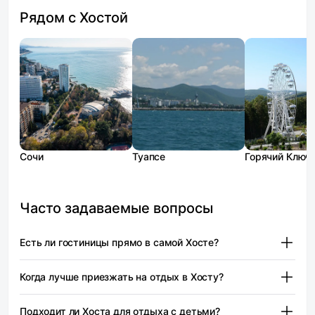
Рядом с Хостой
Сочи
Туапсе
Горячий Ключ
Часто задаваемые вопросы
Есть ли гостиницы прямо в самой Хосте?
В системе Моей Брони не так много объектов
Когда лучше приезжать на отдых в Хосту?
с адресом «посёлок Хоста». Из подтверждённых
вариантов есть апарт‑формат на улице Ручей Видный —
Наиболее комфортное время для купания — июнь
стоимость начинается от 3 750 ₽.
Подходит ли Хоста для отдыха с детьми?
и сентябрь. В июне вода чистая, и без медуз.