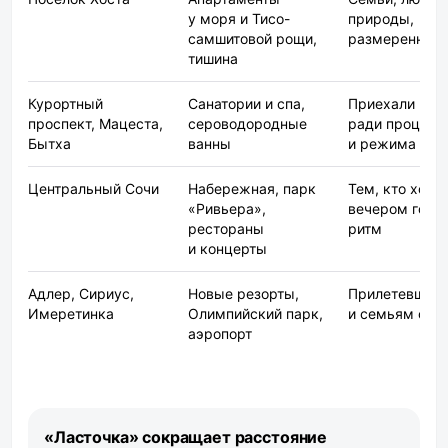
у моря и Тисо-
природы,
самшитовой рощи,
размеренный 
тишина
Курортный
Санатории и спа,
Приехали
проспект, Мацеста,
сероводородные
ради процеду
Бытха
ванны
и режима
Центральный Сочи
Набережная, парк
Тем, кто хоче
«Ривьера»,
вечером горо
рестораны
ритм
и концерты
Адлер, Сириус,
Новые резорты,
Прилетевшим
Имеретинка
Олимпийский парк,
и семьям с д
аэропорт
«Ласточка» сокращает расстояние