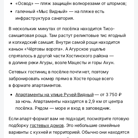
«Освод» — пляж защищён волнорезами от штормов;
галечный «Мыс Видный» — на пляже есть
инфраструктура санатория.
В нескольких минутах от посёлка находится Тисо-
самшитовая роща. Там растут реликтовые тис ягодный
и колхидский самшит. Внутри самой рощи находится
каньон «Чёртовы ворота». А Агурское ущелье
спряталось в другой части Хостинского района —
в долине реки Агуры, возле Мацесты и горы Ахун.
Сетевых гостиниц в посёлке почти нет, поэтому
забронировать номер прямо в Хосте проще всего
в формате апартаментов.
Апартаменты на улице Ручей Видный
— от 3 750 ₽
за ночь. Апартаменты находятся в 2,9 км от центра
посёлка. Рядом — море и вход в заповедник.
Если апарт-формат вам не подходит, посмотрите готовую
подборку
гостевых домов
. Это небольшие семейные
варианты с кухней и территорией. Обычно они находятся