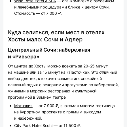
Wind Rose Hotel & SPA
— спа-комплекс с бассейном
и лечебными процедурами ближе к центру Сочи.
Стоимость — от 7 000 ₽.
Куда селиться, если мест в отелях
Хосты мало: Сочи и Адлер
Центральный Сочи: набережная
и «Ривьера»
От центра до Хосты можно доехать за 20–25 минут
на машине или за 15 минут на «Ласточке». Это отличный
выбор для тех, кто хочет совместить спокойный
пляжный отдых с вечерними прогулками по набережной,
ужинами в морских ресторанах и культурной
программой в Зимнем театре.
Магнолия
— от 7 900 ₽, знакомая многим гостиница
на Курортном проспекте с прямым выходом
к набережной.
City Park Hotel Sochi
— от 11 500 ₽,