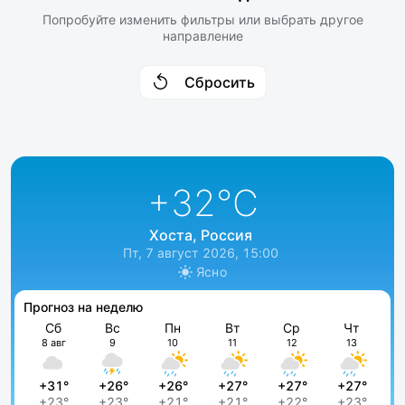
Попробуйте изменить фильтры или выбрать другое
направление
Сбросить
+32
°C
Хоста, Россия
Пт, 7 август 2026, 15:00
Ясно
Прогноз на неделю
Сб
Вс
Пн
Вт
Ср
Чт
8 авг
9
10
11
12
13
+31°
+26°
+26°
+27°
+27°
+27°
+23°
+23°
+21°
+21°
+22°
+23°