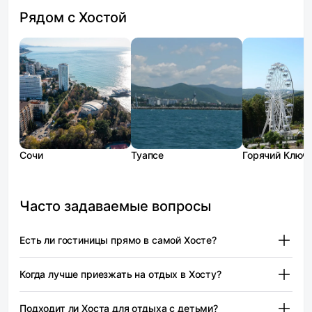
Рядом с Хостой
Сочи
Туапсе
Горячий Ключ
Часто задаваемые вопросы
Есть ли гостиницы прямо в самой Хосте?
В системе Моей Брони не так много объектов
Когда лучше приезжать на отдых в Хосту?
с адресом «посёлок Хоста». Из подтверждённых
вариантов есть апарт‑формат на улице Ручей Видный —
Наиболее комфортное время для купания — июнь
стоимость начинается от 3 750 ₽.
Подходит ли Хоста для отдыха с детьми?
и сентябрь. В июне вода чистая, и без медуз.