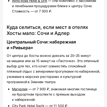
Wind Rose Hotel & SPA
— спа-комплекс с бассейном
и лечебными процедурами ближе к центру Сочи.
Стоимость — от 7 000 ₽.
Куда селиться, если мест в отелях
Хосты мало: Сочи и Адлер
Центральный Сочи: набережная
и «Ривьера»
От центра до Хосты можно доехать за 20–25 минут
на машине или за 15 минут на «Ласточке». Это отличный
выбор для тех, кто хочет совместить спокойный
пляжный отдых с вечерними прогулками по набережной,
ужинами в морских ресторанах и культурной
программой в Зимнем театре.
Магнолия
— от 7 900 ₽, знакомая многим гостиница
на Курортном проспекте с прямым выходом
к набережной.
City Park Hotel Sochi
— от 11 500 ₽,