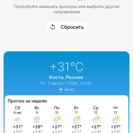
Попробуйте изменить фильтры или выбрать другое
направление
Сбросить
+31
°C
Хоста, Россия
Пт, 7 август 2026, 12:00
Ясно
Прогноз на неделю
Сб
Вс
Пн
Вт
Ср
Чт
8 авг
9
10
11
12
13
+31°
+26°
+27°
+27°
+27°
+27°
+23°
+23°
+22°
+21°
+23°
+23°