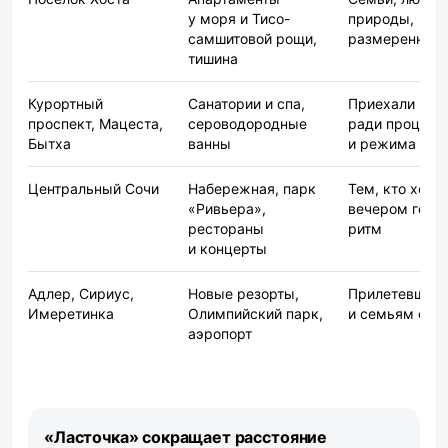
у моря и Тисо-
природы,
самшитовой рощи,
размеренный 
тишина
Курортный
Санатории и спа,
Приехали
проспект, Мацеста,
сероводородные
ради процеду
Бытха
ванны
и режима
Центральный Сочи
Набережная, парк
Тем, кто хоче
«Ривьера»,
вечером горо
рестораны
ритм
и концерты
Адлер, Сириус,
Новые резорты,
Прилетевшим
Имеретинка
Олимпийский парк,
и семьям с д
аэропорт
«Ласточка» сокращает расстояние