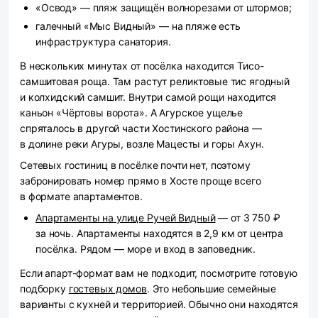
«Освод» — пляж защищён волнорезами от штормов;
галечный «Мыс Видный» — на пляже есть
инфраструктура санатория.
В нескольких минутах от посёлка находится Тисо-
самшитовая роща. Там растут реликтовые тис ягодный
и колхидский самшит. Внутри самой рощи находится
каньон «Чёртовы ворота». А Агурское ущелье
спряталось в другой части Хостинского района —
в долине реки Агуры, возле Мацесты и горы Ахун.
Сетевых гостиниц в посёлке почти нет, поэтому
забронировать номер прямо в Хосте проще всего
в формате апартаментов.
Апартаменты на улице Ручей Видный
— от 3 750 ₽
за ночь. Апартаменты находятся в 2,9 км от центра
посёлка. Рядом — море и вход в заповедник.
Если апарт-формат вам не подходит, посмотрите готовую
подборку
гостевых домов
. Это небольшие семейные
варианты с кухней и территорией. Обычно они находятся