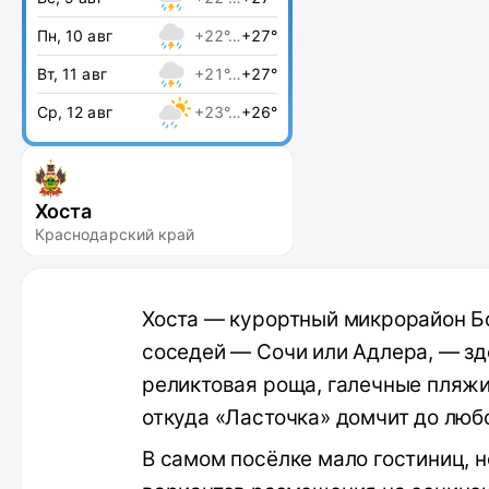
Пн, 10 авг
+22°…
+27°
Вт, 11 авг
+21°…
+27°
Ср, 12 авг
+23°…
+26°
Хоста
Краснодарский край
Хоста — курортный микрорайон Бо
соседей — Сочи или Адлера, — зд
реликтовая роща, галечные пляж
откуда «Ласточка» домчит до люб
В самом посёлке мало гостиниц, н