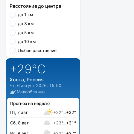
Расстояние до центра
до 1 км
до 3 км
до 5 км
до 10 км
Любое расстояние
+29
°C
Хоста, Россия
Чт, 6 август 2026, 15:00
Малооблачно
Прогноз на неделю
Пт, 7 авг
+22°…
+32°
Сб, 8 авг
+23°…
+31°
Вс, 9 авг
+22°…
+27°