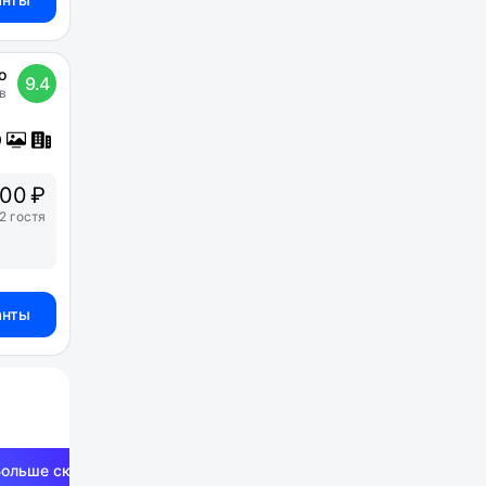
о
9.4
в
00 ₽
2 гостя
анты
Больше скидок —