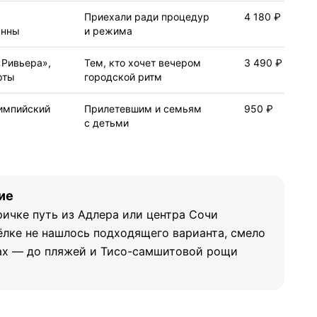
Приехали ради процедур
4 180 ₽
анны
и режима
«Ривьера»,
Тем, кто хочет вечером
3 490 ₽
рты
городской ритм
импийский
Прилетевшим и семьям
950 ₽
с детьми
ие
ричке путь из Адлера или центра Сочи
сёлке не нашлось подходящего варианта, смело
ах — до пляжей и Тисо-самшитовой рощи