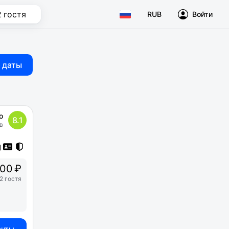
2 гостя
RUB
Войти
 даты
о
8.1
в
00 ₽
2 гостя
анты