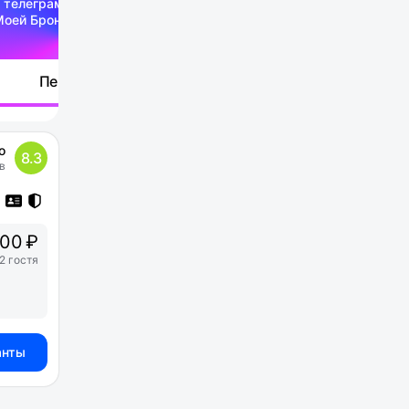
 телеграм-канале
Моей Брони
Перейти
о
8.3
в
00 ₽
2 гостя
анты