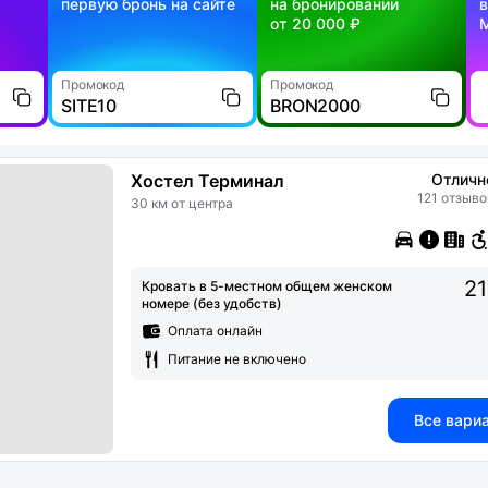
первую бронь на сайте
на бронировании
в
от 20 000 ₽
Промокод
Промокод
SITE10
BRON2000
Хостел Терминал
Отличн
121 отзыво
30 км от центра
21
Кровать в 5-местном общем женском
номере (без удобств)
Оплата онлайн
Питание не включено
Все вари