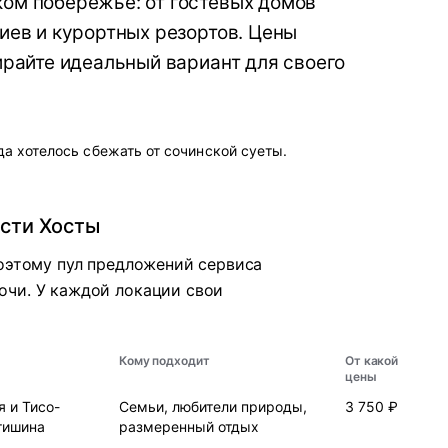
ом побережье: от гостевых домов
иев и курортных резортов. Цены
ирайте идеальный вариант для своего
да хотелось сбежать от сочинской суеты.
ости Хосты
поэтому пул предложений сервиса
очи. У каждой локации свои
Кому подходит
От какой
цены
 и Тисо-
Семьи, любители природы,
3 750 ₽
тишина
размеренный отдых