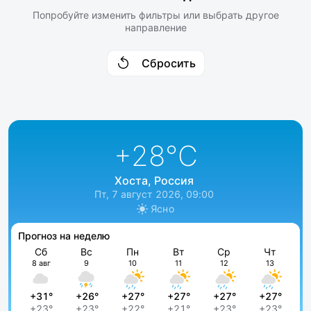
Попробуйте изменить фильтры или выбрать другое
направление
Сбросить
+28
°C
Хоста, Россия
Пт, 7 август 2026, 09:00
Ясно
Прогноз на неделю
Сб
Вс
Пн
Вт
Ср
Чт
8 авг
9
10
11
12
13
+31°
+26°
+27°
+27°
+27°
+27°
+23°
+23°
+22°
+21°
+23°
+23°