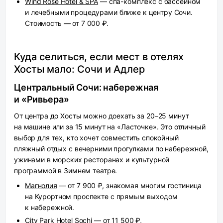
Wind Rose Hotel & SPA
— спа-комплекс с бассейном
и лечебными процедурами ближе к центру Сочи.
Стоимость — от 7 000 ₽.
Куда селиться, если мест в отелях
Хосты мало: Сочи и Адлер
Центральный Сочи: набережная
и «Ривьера»
От центра до Хосты можно доехать за 20–25 минут
на машине или за 15 минут на «Ласточке». Это отличный
выбор для тех, кто хочет совместить спокойный
пляжный отдых с вечерними прогулками по набережной,
ужинами в морских ресторанах и культурной
программой в Зимнем театре.
Магнолия
— от 7 900 ₽, знакомая многим гостиница
на Курортном проспекте с прямым выходом
к набережной.
City Park Hotel Sochi
— от 11 500 ₽,