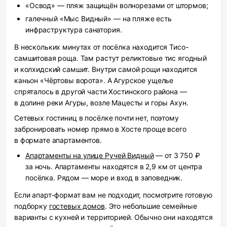
«Освод» — пляж защищён волнорезами от штормов;
галечный «Мыс Видный» — на пляже есть
инфраструктура санатория.
В нескольких минутах от посёлка находится Тисо-
самшитовая роща. Там растут реликтовые тис ягодный
и колхидский самшит. Внутри самой рощи находится
каньон «Чёртовы ворота». А Агурское ущелье
спряталось в другой части Хостинского района —
в долине реки Агуры, возле Мацесты и горы Ахун.
Сетевых гостиниц в посёлке почти нет, поэтому
забронировать номер прямо в Хосте проще всего
в формате апартаментов.
Апартаменты на улице Ручей Видный
— от 3 750 ₽
за ночь. Апартаменты находятся в 2,9 км от центра
посёлка. Рядом — море и вход в заповедник.
Если апарт-формат вам не подходит, посмотрите готовую
подборку
гостевых домов
. Это небольшие семейные
варианты с кухней и территорией. Обычно они находятся