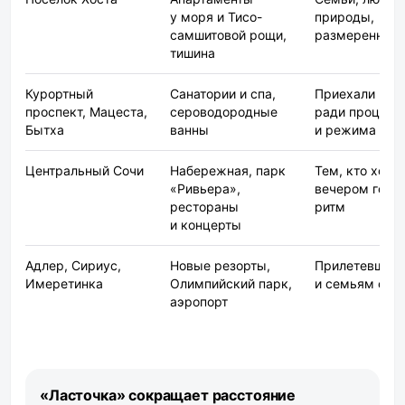
у моря и Тисо-
природы,
самшитовой рощи,
размеренный 
тишина
Курортный
Санатории и спа,
Приехали
проспект, Мацеста,
сероводородные
ради процеду
Бытха
ванны
и режима
Центральный Сочи
Набережная, парк
Тем, кто хоче
«Ривьера»,
вечером горо
рестораны
ритм
и концерты
Адлер, Сириус,
Новые резорты,
Прилетевшим
Имеретинка
Олимпийский парк,
и семьям с д
аэропорт
«Ласточка» сокращает расстояние