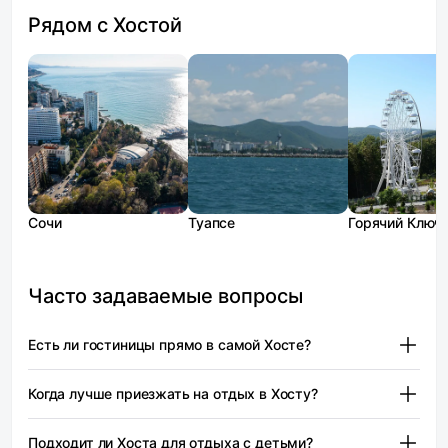
Рядом с Хостой
Сочи
Туапсе
Горячий Ключ
Часто задаваемые вопросы
Есть ли гостиницы прямо в самой Хосте?
В системе Моей Брони не так много объектов
Когда лучше приезжать на отдых в Хосту?
с адресом «посёлок Хоста». Из подтверждённых
вариантов есть апарт‑формат на улице Ручей Видный —
Наиболее комфортное время для купания — июнь
стоимость начинается от 3 750 ₽.
Подходит ли Хоста для отдыха с детьми?
и сентябрь. В июне вода чистая, и без медуз.