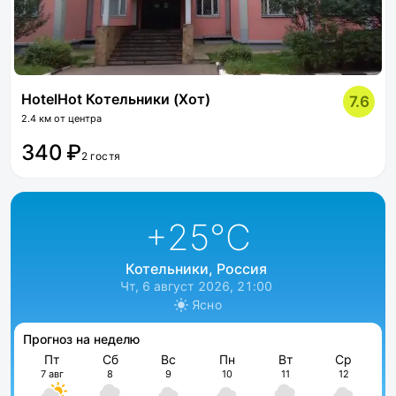
HotelHot Котельники (Хот)
7.6
2.4 км от центра
340 ₽
2 гостя
+25
°C
Котельники, Россия
Чт, 6 август 2026, 21:00
Ясно
Прогноз на неделю
Пт
Сб
Вс
Пн
Вт
Ср
7 авг
8
9
10
11
12