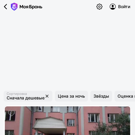
Войти
Сортировка
Цена за ночь
Звёзды
Оценка 
Сначала дешевые