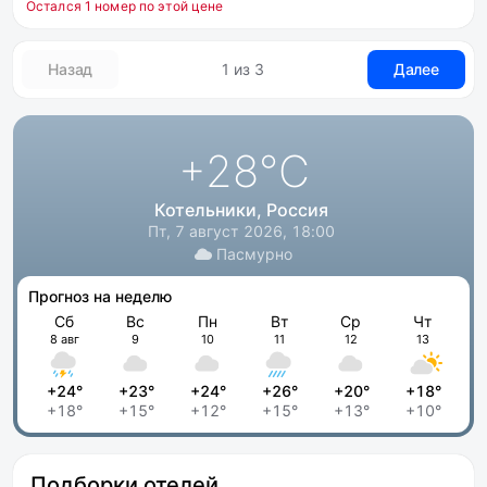
Остался 1 номер по этой цене
Назад
1 из 3
Далее
+28
°C
Котельники, Россия
Пт, 7 август 2026, 18:00
Пасмурно
Прогноз на неделю
Сб
Вс
Пн
Вт
Ср
Чт
8 авг
9
10
11
12
13
+24°
+23°
+24°
+26°
+20°
+18°
+18°
+15°
+12°
+15°
+13°
+10°
Подборки отелей