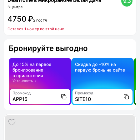
DearHome в микрорайоне Белая Дача
9.3
В центре
4750 ₽
2 гостя
Остался 1 номер по этой цене
Бронируйте выгодно
До 15% на первое
Скидка до –10% на
бронирование
первую бронь на сайте
н
в приложении
о
Установить
Промокод
Промокод
П
APP15
SITE10