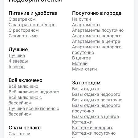
Питание и удобства
Посуточно в городе
С завтраком
На сутки
С завтраком в центре
Апартаменты
С рестораном
Апартаменты посуточно
С животными
Апартаменты недорого
Апартаменты в центре
Апартаменты недорого
Лучшие
посуточно
Лучшие
В центре
4 звезды
Мотели
5 звёзд
Мини-отели
Всё включено
За городом
Всё включено
Базы отдыха
Всё включено недорого
Базы отдыха недорого
Всё включено с
Базы отдыха посуточно
бассейном
Базы отдыха недорого
Лучшие всё включено с
посуточно
бассейном
Базы отдыха в центре
Коттеджи
Спа и релакс
Коттеджи недорого
Коттеджи посуточно
Спа-отели