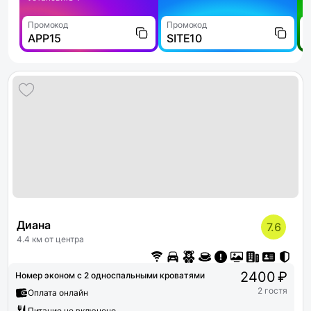
Промокод
Промокод
П
APP15
SITE10
Диана
7.6
4.4 км от центра
2400 ₽
Номер эконом с 2 односпальными кроватями
2 гостя
Оплата онлайн
Питание не включено