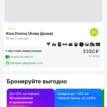
8.6
Alva Donna (Алва Донна)
20 км от центра
3350 ₽
1-местный номер эконом
2 гостя
Оплата на месте
Завтрак шведский стол
Бронируйте выгодно
До 15% на первое
Скидка до –10% на
бронирование
первую бронь на сайте
н
в приложении
о
Установить