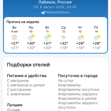
Лабинск, Россия
Сб, 8 август 2026, 09:00
Малооблачно
Прогноз на неделю
Вс
Пн
Вт
Ср
Чт
Пт
9 авг
10
11
12
13
14
+27°
+30°
+31°
+32°
+29°
+26°
+21°
+20°
+20°
+18°
+18°
+14°
Подборки отелей
Питание и удобства
Посуточно в городе
С завтраком
На сутки
С завтраком в центре
Апартаменты
С рестораном
Апартаменты посуточно
С животными
Апартаменты недорого
Апартаменты в центре
Апартаменты недорого
Лучшие
посуточно
Лучшие