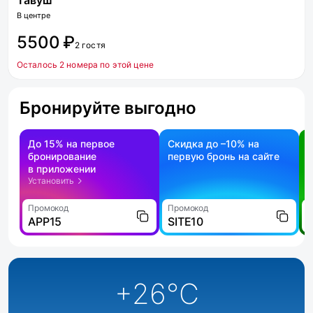
Тавуш
В центре
5500 ₽
2 гостя
Осталось 2 номера по этой цене
Бронируйте выгодно
До 15% на первое
Скидка до –10% на
бронирование
первую бронь на сайте
н
в приложении
о
Установить
Промокод
Промокод
П
APP15
SITE10
+26
°C