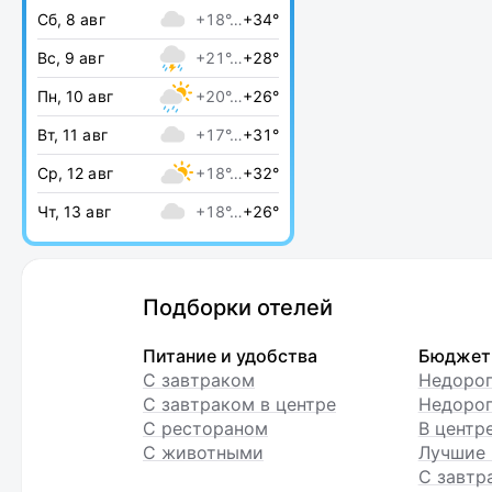
Сб, 8 авг
+18°…
+34°
Вс, 9 авг
+21°…
+28°
Пн, 10 авг
+20°…
+26°
Вт, 11 авг
+17°…
+31°
Ср, 12 авг
+18°…
+32°
Чт, 13 авг
+18°…
+26°
Подборки отелей
Питание и удобства
Бюджет
С завтраком
Недоро
С завтраком в центре
Недорог
С рестораном
В центр
С животными
Лучшие 
С завтр