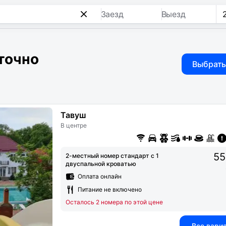
Заезд
Выезд
точно
Выбрать
Тавуш
В центре
55
2-местный номер стандарт с 1
двуспальной кроватью
Оплата онлайн
Питание не включено
Осталось 2 номера по этой цене
Все вари