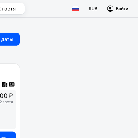
2 гостя
RUB
Войти
 даты
00 ₽
2 гостя
анты