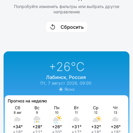
Попробуйте изменить фильтры или выбрать другое
направление
Сбросить
+26
°C
Лабинск, Россия
Пт, 7 август 2026, 09:00
Ясно
Прогноз на неделю
Сб
Вс
Пн
Вт
Ср
Чт
8 авг
9
10
11
12
13
+34°
+28°
+26°
+31°
+32°
+26°
+18°
+21°
+20°
+17°
+18°
+18°