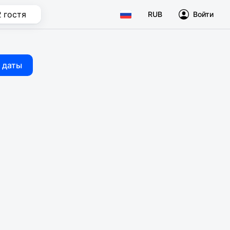
2 гостя
RUB
Войти
 даты