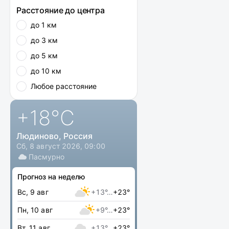
Расстояние до центра
до 1 км
до 3 км
до 5 км
до 10 км
Любое расстояние
+18
°C
Людиново, Россия
Сб, 8 август 2026, 09:00
Пасмурно
Прогноз на неделю
Вс, 9 авг
+13°…
+23°
Пн, 10 авг
+9°…
+23°
Вт, 11 авг
+13°…
+23°