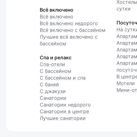
Хостелы
сутки
Всё включено
Всё включено
Посуточ
Всё включено недорого
На сутк
Всё включено с бассейном
Апарта
Лучшие всё включено с
Апартам
бассейном
Апартам
Апартам
Спа и релакс
Апартам
Спа-отели
посуточ
С бассейном
В центр
С бассейном и спа
Мотели
С баней
Мини-от
С джакузи
Санатории
Санатории недорого
Санатории в центре
Лучшие санатории