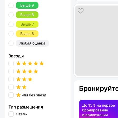
Выше 9
Выше 8
Выше 7
Выше 6
Любая оценка
Звезды
Бронируйте
или без звезд
До 15% на первое
Тип размещения
бронирование
Отель
в приложении