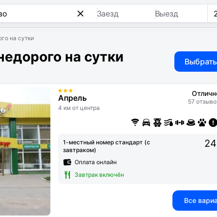
Заезд
Выезд
го на сутки
недорого на сутки
Выбрать
Отличн
Апрель
57 отзыво
4 км от центра
24
1-местный номер стандарт (с
завтраком)
Оплата онлайн
Завтрак включён
Все вари