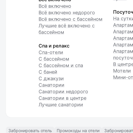
Всё включено
Посуточ
Всё включено недорого
На сутк
Всё включено с бассейном
Апарта
Лучшие всё включено с
Апартам
бассейном
Апартам
Апартам
Спа и релакс
Апартам
Спа-отели
посуточ
С бассейном
В центр
С бассейном и спа
Мотели
С баней
Мини-от
С джакузи
Санатории
Санатории недорого
Санатории в центре
Лучшие санатории
Забронировать отель
Промокоды на отели
Забронироват