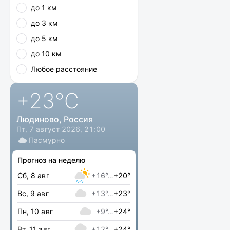
до 1 км
до 3 км
до 5 км
до 10 км
Любое расстояние
+23
°C
Людиново, Россия
Пт, 7 август 2026, 21:00
Пасмурно
Прогноз на неделю
Сб, 8 авг
+16°…
+20°
Вс, 9 авг
+13°…
+23°
Пн, 10 авг
+9°…
+24°
Вт, 11 авг
+12°…
+24°