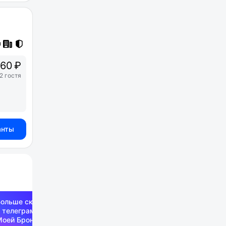
60 ₽
2 гостя
анты
Больше скидок —
 телеграм-канале
Моей Брони