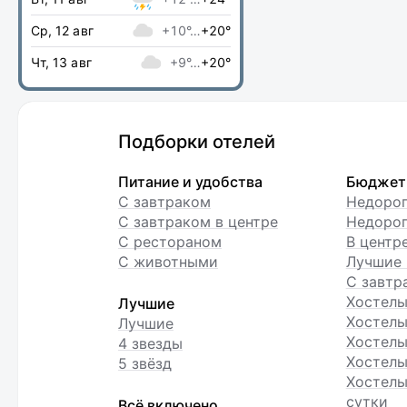
Ср, 12 авг
+10°…
+20°
Чт, 13 авг
+9°…
+20°
Подборки отелей
Питание и удобства
Бюджет
С завтраком
Недоро
С завтраком в центре
Недорог
С рестораном
В центр
С животными
Лучшие 
С завтр
Хостел
Лучшие
Хостелы
Лучшие
Хостелы
4 звезды
Хостелы
5 звёзд
Хостелы
сутки
Всё включено