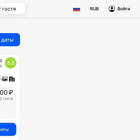
2 гостя
RUB
Войти
 даты
о
8.9
в
00 ₽
2 гостя
анты