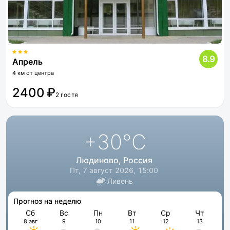
8.9
Апрель
4 км от центра
2400 ₽
2 гостя
+30
°C
Людиново, Россия
Пт, 7 август 2026, 15:00
Ливень
Прогноз на неделю
Сб
Вс
Пн
Вт
Ср
Чт
8 авг
9
10
11
12
13