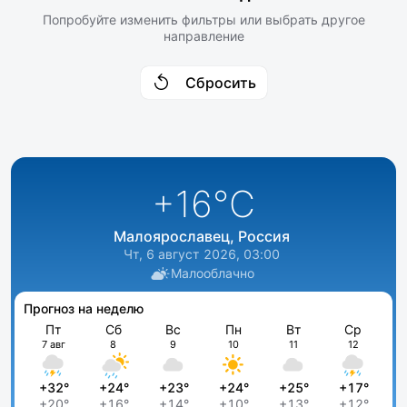
Попробуйте изменить фильтры или выбрать другое
направление
Сбросить
+16
°C
Малоярославец, Россия
Чт, 6 август 2026, 03:00
Малооблачно
Прогноз на неделю
Пт
Сб
Вс
Пн
Вт
Ср
7 авг
8
9
10
11
12
+32°
+24°
+23°
+24°
+25°
+17°
+20°
+16°
+14°
+10°
+13°
+12°