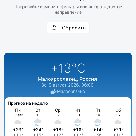
Попробуйте изменить фильтры или выбрать другое
направление
Сбросить
+13
°C
Малоярославец, Россия
Вс, 9 август 2026, 06:00
Малооблачно
Прогноз на неделю
Пн
Вт
Ср
Чт
Пт
Сб
10 авг
11
12
13
14
15
+23°
+24°
+18°
+18°
+14°
+21°
+10°
+15°
+12°
+12°
+9°
+10°