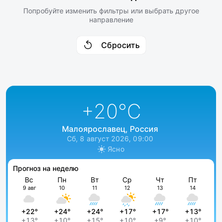
Попробуйте изменить фильтры или выбрать другое
направление
Сбросить
+20
°C
Малоярославец, Россия
Сб, 8 август 2026, 09:00
Ясно
Прогноз на неделю
Вс
Пн
Вт
Ср
Чт
Пт
9 авг
10
11
12
13
14
+22°
+24°
+24°
+17°
+17°
+13°
+13°
+10°
+15°
+10°
+9°
+10°