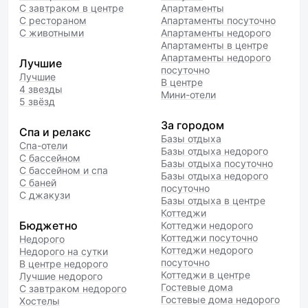
С завтраком в центре
Апартаменты
С рестораном
Апартаменты посуточно
С животными
Апартаменты недорого
Апартаменты в центре
Апартаменты недорого
Лучшие
посуточно
Лучшие
В центре
4 звезды
Мини-отели
5 звёзд
За городом
Спа и релакс
Базы отдыха
Спа-отели
Базы отдыха недорого
С бассейном
Базы отдыха посуточно
С бассейном и спа
Базы отдыха недорого
С баней
посуточно
С джакузи
Базы отдыха в центре
Коттеджи
Бюджетно
Коттеджи недорого
Коттеджи посуточно
Недорого
Коттеджи недорого
Недорого на сутки
посуточно
В центре недорого
Коттеджи в центре
Лучшие недорого
Гостевые дома
С завтраком недорого
Гостевые дома недорого
Хостелы