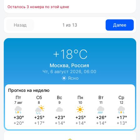
Осталось 3 номера по этой цене
Назад
1 из 13
Далее
+18
°C
Москва, Россия
Чт, 6 август 2026, 06:00
Ясно
Прогноз на неделю
Пт
Сб
Вс
Пн
Вт
Ср
7 авг
8
9
10
11
12
+30°
+25°
+23°
+25°
+26°
+17°
+20°
+17°
+14°
+14°
+14°
+13°