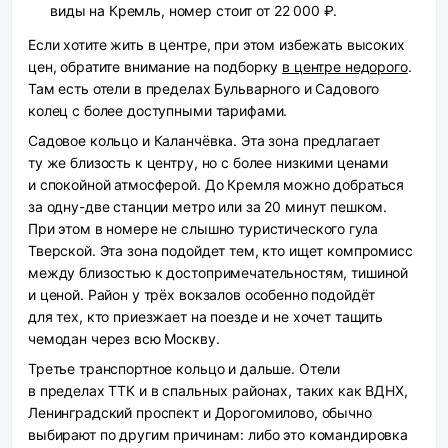
виды на Кремль, номер стоит от 22 000 ₽.
Если хотите жить в центре, при этом избежать высоких
цен, обратите внимание на подборку
в центре недорого
.
Там есть отели в пределах Бульварного и Садового
колец с более доступными тарифами.
Садовое кольцо и Каланчёвка.
Эта зона предлагает
ту же близость к центру, но с более низкими ценами
и спокойной атмосферой. До Кремля можно добраться
за одну-две станции метро или за 20 минут пешком.
При этом в номере не слышно туристического гула
Тверской. Эта зона подойдет тем, кто ищет компромисс
между близостью к достопримечательностям, тишиной
и ценой. Район у трёх вокзалов особенно подойдёт
для тех, кто приезжает на поезде и не хочет тащить
чемодан через всю Москву.
Третье транспортное кольцо и дальше.
Отели
в пределах ТТК и в спальных районах, таких как ВДНХ,
Ленинградский проспект и Дорогомилово, обычно
выбирают по другим причинам: либо это командировка