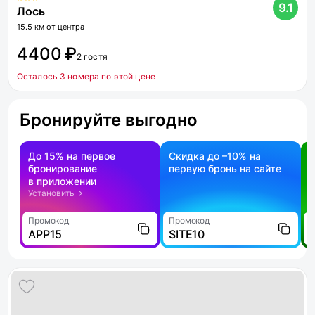
9.1
Лось
15.5 км от центра
4400 ₽
2 гостя
Осталось 3 номера по этой цене
Бронируйте выгодно
До 15% на первое
Скидка до –10% на
бронирование
первую бронь на сайте
н
в приложении
о
Установить
Промокод
Промокод
П
APP15
SITE10