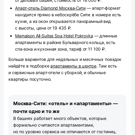
от деловых башен, стоимость от 16 000 ₽.
Апарт‑отель Diamond Москва‑Сити
— апарт‑формат
находится прямо в небоскрёбе Сити: в номере есть
кухня, а из окон открывается панорамный вид
с высоты, цена от 19 435 ₽.
Mamaison All‑Suites Spa Hotel Pokrovka
— длинные
апартаменты в районе Бульварного кольца, есть
спа‑зона и кухонная зона, тариф от 11 100 ₽.
Больше вариантов для недельных и месячных поездок
найдёте в подборке
апартаменты в центре
. Там есть
и сервисные апарт‑отели с уборкой, и обычные
квартиры посуточно.
Москва‑Сити: «отель» и «апартаменты» —
почти одно и то же
В башнях работает много объектов, которые
формально считаются апартаментами,
но по уровню сервиса не отличаются от гостиниц.