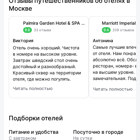
Отзывы путешественников об отелях в
Москве
Palmira Garden Hotel & SPA (Пальмира Гарден)
9.6
9.4
33 отзыва
209 отзыво
Виктория
Антонина
Самые лучшие впеча
Отель очень хороший. Чистота
от отеля. Нам понрав
в номере на высоком уровне.
абсолютно всё. Обсл
Завтрак шведский стол очень
ресторан, номера- в
достойный и разнообразный.
на высшем уровне. К
Красивый сквер на территории
замечательная. Поду
отеля, где можно погулять.
великолепные. Спаси
Читать полностью
Читать полностью
: Palmira Garden Hotel & SPA (Пальмира Гарден)
: Marriott Imperial P
Подборки отелей
Питание и удобства
Посуточно в городе
С завтраком
На сутки