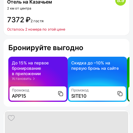
8.9
Отель на Казачьем
2 км от центра
7372 ₽
2 гостя
Осталось 2 номера по этой цене
Бронируйте выгодно
До 15% на первое
Скидка до –10% на
бронирование
первую бронь на сайте
н
в приложении
о
Установить
Промокод
Промокод
П
APP15
SITE10