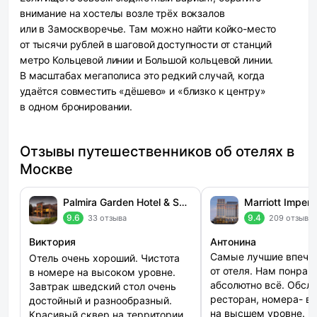
внимание на хостелы возле трёх вокзалов
или в Замоскворечье. Там можно найти койко-место
от тысячи рублей в шаговой доступности от станций
метро Кольцевой линии и Большой кольцевой линии.
В масштабах мегаполиса это редкий случай, когда
удаётся совместить «дёшево» и «близко к центру»
в одном бронировании.
Отзывы путешественников об отелях в
Москве
Palmira Garden Hotel & SPA (Пальмира Гарден)
9.6
9.4
33 отзыва
209 отзыво
Виктория
Антонина
Самые лучшие впеча
Отель очень хороший. Чистота
от отеля. Нам понрав
в номере на высоком уровне.
абсолютно всё. Обсл
Завтрак шведский стол очень
ресторан, номера- в
достойный и разнообразный.
на высшем уровне. К
Красивый сквер на территории