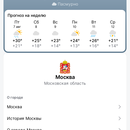
Пасмурно
Прогноз на неделю
Пт
Сб
Вс
Пн
Вт
Ср
7 авг
8
9
10
11
12
+30°
+25°
+23°
+24°
+26°
+21°
+21°
+18°
+14°
+13°
+16°
+14°
Москва
Московская область
О городе
Москва
История Москвы
О городе Москве