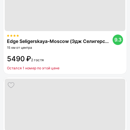
9.3
Edge Seligerskaya-Moscow (Эдж Селигерская) (бывш. Холидей Инн Москва Селигерская)
15 км от центра
5490 ₽
2 гостя
Остался 1 номер по этой цене