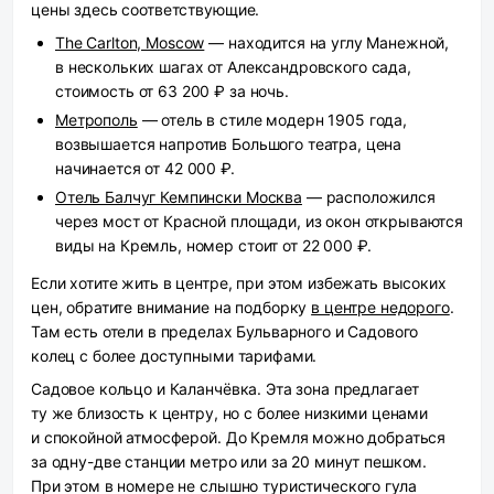
цены здесь соответствующие.
The Carlton, Moscow
— находится на углу Манежной,
в нескольких шагах от Александровского сада,
стоимость от 63 200 ₽ за ночь.
Метрополь
— отель в стиле модерн 1905 года,
возвышается напротив Большого театра, цена
начинается от 42 000 ₽.
Отель Балчуг Кемпински Москва
— расположился
через мост от Красной площади, из окон открываются
виды на Кремль, номер стоит от 22 000 ₽.
Если хотите жить в центре, при этом избежать высоких
цен, обратите внимание на подборку
в центре недорого
.
Там есть отели в пределах Бульварного и Садового
колец с более доступными тарифами.
Садовое кольцо и Каланчёвка.
Эта зона предлагает
ту же близость к центру, но с более низкими ценами
и спокойной атмосферой. До Кремля можно добраться
за одну-две станции метро или за 20 минут пешком.
При этом в номере не слышно туристического гула