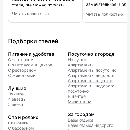
замечательная. Поду
отеля, где можно погулять.
великолепные. Спаси
Читать полностью
Читать полностью
: Palmira Garden Hotel & SPA (Пальмира Гарден)
: Marriott Imperial P
Подборки отелей
Питание и удобства
Посуточно в городе
С завтраком
На сутки
С завтраком в центре
Апартаменты
С рестораном
Апартаменты посуточно
С животными
Апартаменты недорого
Апартаменты в центре
Апартаменты недорого
Лучшие
посуточно
Лучшие
В центре
4 звезды
Мини-отели
5 звёзд
За городом
Спа и релакс
Базы отдыха
Спа-отели
Базы отдыха недорого
С бассейном