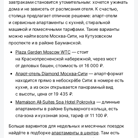
завтраками становится утомительным: хочется ужинать
дома и не зависеть от расписания отеля. К счастью,
столица предлагает отличное решение: апарт-отели
и сервисные апартаменты с кухней, стиральной
машиной и помесячными тарифами. Такие варианты
можно найти возле Москва‑Сити, на Кутузовском
проспекте и в районе Бауманской.
Plaza Garden Moscow WTC
— стоит
на Краснопресненской набережной, через мост
от деловых башен, стоимость от 16 000 ₽.
Апарт‑отель Diamond Москва‑Сити
— апарт‑формат
находится прямо в небоскрёбе Сити: в номере есть
кухня, а из окон открывается панорамный вид
с высоты, цена от 19 435 ₽.
Mamaison All‑Suites Spa Hotel Pokrovka
— длинные
апартаменты в районе Бульварного кольца, есть
спа‑зона и кухонная зона, тариф от 11 100 ₽.
Больше вариантов для недельных и месячных поездок
найдёте в подборке
апартаменты в центре
. Там есть