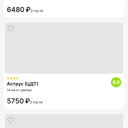
6480 ₽
2 гостя
8.9
Аструс (ЦДТ)
14 км от центра
5750 ₽
2 гостя