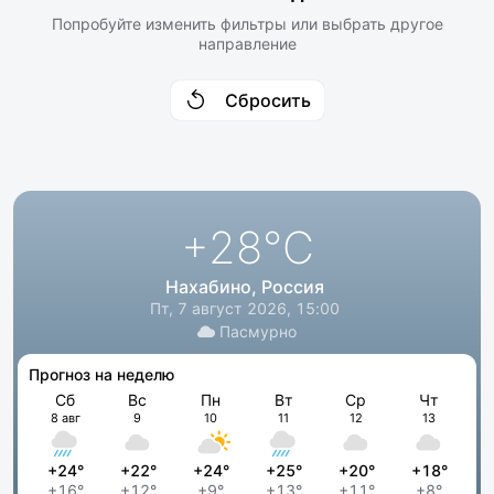
Попробуйте изменить фильтры или выбрать другое
направление
Сбросить
+28
°C
Нахабино, Россия
Пт, 7 август 2026, 15:00
Пасмурно
Прогноз на неделю
Сб
Вс
Пн
Вт
Ср
Чт
8 авг
9
10
11
12
13
+24°
+22°
+24°
+25°
+20°
+18°
+16°
+12°
+9°
+13°
+11°
+8°