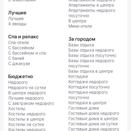
Апартаменты в центре
Апартаменты недорого
Лучшие
посуточно
Лучшие
В центре
4 звезды
Мини-отели
Спа и релакс
За городом
Спа-отели
Базы отдыха
С бассейном
Базы отдыха недорого
С бассейном и спа
Базы отдыха посуточно
С баней
Базы отдыха недорого
С джакузи
посуточно
Базы отдыха в центре
Бюджетно
Коттеджи
Коттеджи недорого
Недорого
Коттеджи посуточно
Недорого на сутки
Коттеджи недорого
В центре недорого
посуточно
Лучшие недорого
Коттеджи в центре
С завтраком недорого
Гостевые дома
Хостелы
Гостевые дома недорого
Хостелы недорого
Гостевые дома в центре
Хостелы в центре
Гостевые дома на сутки
Хостелы на сутки
Гостевые дома недорого
Хостелы недорого