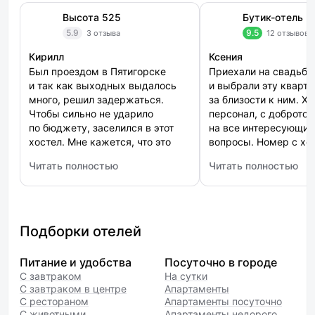
Высота 525
Бутик-отель Г
5.9
9.5
3 отзыва
12 отзывов
Кирилл
Ксения
Был проездом в Пятигорске
Приехали на свадьбу
и так как выходных выдалось
и выбрали эту кварти
много, решил задержаться.
за близости к ним. Х
Чтобы сильно не ударило
персонал, с добротой
по бюджету, заселился в этот
на все интересующие
хостел. Мне кажется, что это
вопросы. Номер с х
было лучшее мое спонтанное
интерьером, мебель
Читать полностью
Читать полностью
решение — все близко,
и техникой. Матрас 
: Высота 525
: Бутик-отель Гармон
магазины, остановки и это
спать было одно удов
просто супер. Сам хостел
Неплохое место поло
чистый, кровати удобные,
что нужно в шаговой
никаких насекомых букашек-
доступности. От про
Подборки отелей
таракашек. И администраторам
остались только пол
спасибо за такой радушный
эмоции, обязательно
Питание и удобства
Посуточно в городе
прием.
тут остановимся!
С завтраком
На сутки
С завтраком в центре
Апартаменты
С рестораном
Апартаменты посуточно
С животными
Апартаменты недорого