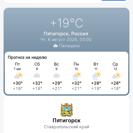
+19
°C
Пятигорск, Россия
Чт, 6 август 2026, 03:00
Пасмурно
Прогноз на неделю
Пт
Сб
Вс
Пн
Вт
Ср
7 авг
8
9
10
11
12
+30°
+32°
+29°
+32°
+28°
+28°
+18°
+18°
+21°
+21°
+19°
+18°
Пятигорск
Ставропольский край