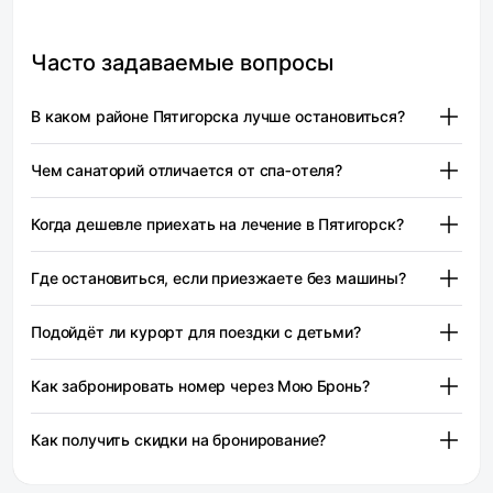
Часто задаваемые вопросы
В каком районе Пятигорска лучше остановиться?
Если вы едете ради бюветов и канатной дороги
Чем санаторий отличается от спа‑отеля?
на Машук, лучше всего остановиться в центре,
у площади Ленина и парка «Цветник». Всё будет
В санаторий обычно едут по направлению врача:
в пешей доступности. Если вы приехали на машине
Когда дешевле приехать на лечение в Пятигорск?
лечение, диета и расписание процедур уже включены
и ищете спокойное место, обратите внимание
в цену путёвки. Как правило, путёвку бронируют сразу
Курорт работает круглый год, санатории принимают
на Бештаугорское шоссе и Иноземцево. Если хотите
на 12–21 день. Спа‑отель не требует направления
Где остановиться, если приезжаете без машины?
гостей на протяжении всей зимы. Самые тихие
сэкономить на длительном курсе лечения, выбирайте
и не предлагает медицинских процедур. Зато там есть
и недорогие месяцы — январь, февраль и ноябрь.
Новопятигорск и проспект Калинина. Там цены ниже,
Железнодорожный вокзал Пятигорска находится
бассейн, сауна, массаж, свободный график и,
Пиковые цены и максимальная загрузка приходятся
но до бюветов придётся добираться 15–20 минут
Подойдёт ли курорт для поездки с детьми?
в центре города. Большинство отелей у площади Ленина
как правило, удобный доступ к городским бюветам
на май, сентябрь и октябрь. В это время погода
на транспорте.
и улицы Крайнего можно дойти пешком либо доехать
поблизости. Самостоятельному «бюветнику» такого
Большинство санаториев ориентированы на взрослых
особенно комфортна для терренкуров и подъёма
за одну‑две остановки на трамвае. Аэропорт
набора услуг обычно хватает.
Как забронировать номер через Мою Бронь?
и не всегда принимают детей младше школьного
на Машук.
Минеральные Воды разместился в 25 км от города.
возраста. Если планируете совместить лечение
Сначала зарегистрируйтесь на сайте или скачайте
Оттуда до Пятигорска можно добраться за 30–40 минут
с семейным отдыхом, удобнее снять апарт‑отель
Как получить скидки на бронирование?
удобное мобильное приложение.
на электричке или такси.
с кухней рядом с центральным парком. Так ребёнок
Введите нужные параметры поиска: даты,
На платформе Моя Бронь есть бонусные предложения
сможет кататься на канатной дороге, гулять по парку