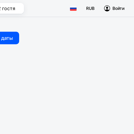
2 гостя
RUB
Войти
 даты