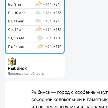
Вс, 9 авг
+14°…
+21°
Пн, 10 авг
+13°…
+25°
Вт, 11 авг
+15°…
+24°
Ср, 12 авг
+11°…
+18°
Чт, 13 авг
+8°…
+13°
Пт, 14 авг
+9°…
+15°
Рыбинск
Ярославская область
Рыбинск — город с особенным ку
соборной колокольней и памятник
чтобы перезагрузиться, наслади