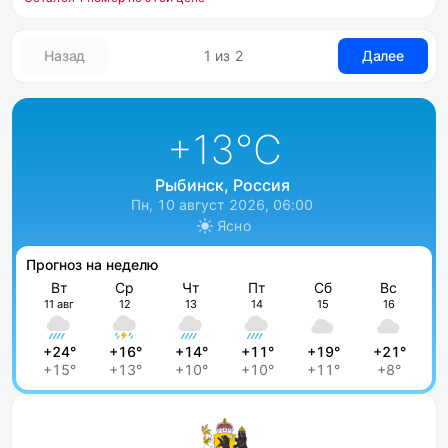
Назад
1 из 2
Далее
+13
°C
Рыбинск, Россия
Пн, 10 август 2026, 06:00
Ясно
Прогноз на неделю
Вт
Ср
Чт
Пт
Сб
Вс
11 авг
12
13
14
15
16
+24°
+16°
+14°
+11°
+19°
+21°
+15°
+13°
+10°
+10°
+11°
+8°