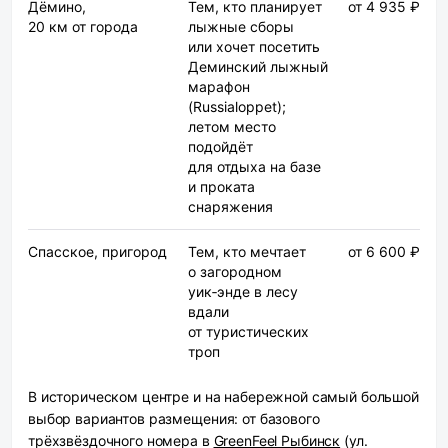
Дёмино,
Тем, кто планирует
от 4 935 ₽
20 км от города
лыжные сборы
или хочет посетить
Деминский лыжный
марафон
(Russialoppet);
летом место
подойдёт
для отдыха на базе
и проката
снаряжения
Спасское, пригород
Тем, кто мечтает
от 6 600 ₽
о загородном
уик‑энде в лесу
вдали
от туристических
троп
В историческом центре и на набережной
самый большой
выбор вариантов размещения: от базового
трёхзвёздочного номера в
GreenFeel Рыбинск
(ул.