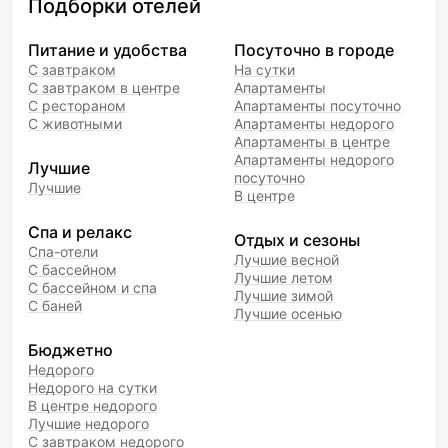
Подборки отелей
гель для мытья посуды и даже
губка для мытья
Питание и удобства
Посуточно в городе
посуды,кухонное
С завтраком
На сутки
подотенчико..всё новое.
С завтраком в центре
Апартаменты
Персонал очень добродушный
С рестораном
Апартаменты посуточно
и вежливый. Мы очень
С животными
Апартаменты недорого
благодарны очень
Апартаменты в центре
ответственному сотруднику
Апартаменты недорого
Лучшие
посуточно
Алексею за его помощь.
Лучшие
В центре
Сотруднику кафе Марине
за её приветливость
Спа и релакс
и очаровательную улыбку.
Отдых и сезоны
Спа-отели
Поварам,
Лучшие весной
С бассейном
Лучшие летом
администраторам..А за ухоженн
С бассейном и спа
Лучшие зимой
ость , чистоту и красоту
С баней
Лучшие осенью
на территории это особенное
спасибо! Наверное, поэтому
Бюджетно
и хочется возвращаться в такие
Недорого
места,где так все по- доброму
Недорого на сутки
и красиво. Когда сидишь
В центре недорого
на самом краю у озера с чашкой
Лучшие недорого
кофе, болтаешь ногами над
С завтраком недорого