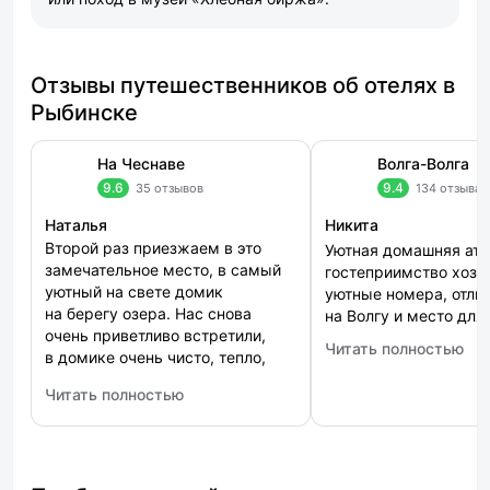
Отзывы путешественников об отелях в
Рыбинске
На Чеснаве
Волга-Волга
9.6
9.4
35 отзывов
134 отзыва
Наталья
Никита
Второй раз приезжаем в это
Уютная домашняя ат
замечательное место, в самый
гостеприимство хозя
уютный на свете домик
уютные номера, отли
на берегу озера. Нас снова
на Волгу и место для
очень приветливо встретили,
Читать полностью
: Волга-Волга
в домике очень чисто, тепло,
есть все необходимое:
Читать полностью
холодильник,
: На Чеснаве
чайник,микроволновая
печь,посуда,телевизор. В ванной
комнате душ,горячая вода,
полотенца,,гель для мытья рук,