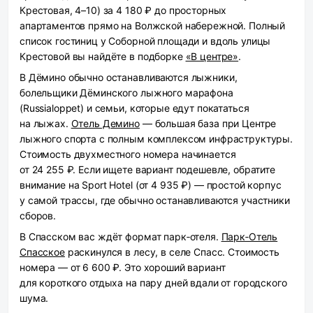
Крестовая, 4–10) за 4 180 ₽ до просторных
апартаментов прямо на Волжской набережной. Полный
список гостиниц у Соборной площади и вдоль улицы
Крестовой вы найдёте в подборке
«В центре»
.
В Дёмино
обычно останавливаются лыжники,
болельщики Дёминского лыжного марафона
(Russialoppet) и семьи, которые едут покататься
на лыжах.
Отель Демино
— большая база при Центре
лыжного спорта с полным комплексом инфраструктуры.
Стоимость двухместного номера начинается
от 24 255 ₽. Если ищете вариант подешевле, обратите
внимание на Sport Hotel (от 4 935 ₽) — простой корпус
у самой трассы, где обычно останавливаются участники
сборов.
В Спасском
вас ждёт формат парк‑отеля.
Парк‑Отель
Спасское
раскинулся в лесу, в селе Спасс. Стоимость
номера — от 6 600 ₽. Это хороший вариант
для короткого отдыха на пару дней вдали от городского
шума.