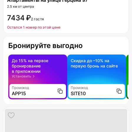
Апартаменты на улице Герцена 97
2.5 км от центра
7434 ₽
2 гостя
Остался 1 номер по этой цене
Бронируйте выгодно
До 15% на первое
Скидка до –10% на
бронирование
первую бронь на сайте
н
в приложении
о
Установить
Промокод
Промокод
П
APP15
SITE10