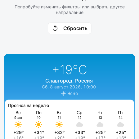
Попробуйте изменить фильтры или выбрать другое
направление
Сбросить
+19
°C
Славгород, Россия
Сб, 8 август 2026, 10:00
Ясно
Прогноз на неделю
Вс
Пн
Вт
Ср
Чт
Пт
9 авг
10
11
12
13
14
+29°
+31°
+32°
+33°
+25°
+25°
+16°
+19°
+20°
+19°
+17°
+16°