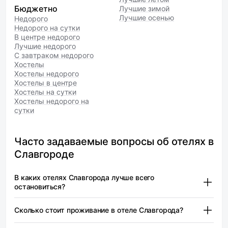
Бюджетно
Лучшие зимой
Лучшие осенью
Недорого
Недорого на сутки
В центре недорого
Лучшие недорого
С завтраком недорого
Хостелы
Хостелы недорого
Хостелы в центре
Хостелы на сутки
Хостелы недорого на
сутки
Часто задаваемые вопросы об отелях в
Славгороде
В каких отелях Славгорода лучше всего
остановиться?
Славгород — от 2 076 ₽
Сколько стоит проживание в отеле Славгорода?
Славгород предлагает разнообразные варианты
размещения, от бюджетных гостиниц до более
Славгород — от 2 076 ₽