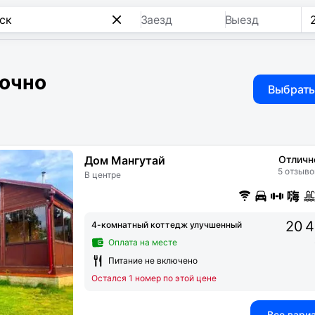
Заезд
Выезд
точно
Выбрать
Дом Мангутай
Отличн
5 отзыво
В центре
20 4
4-комнатный коттедж улучшенный
Оплата на месте
Питание не включено
Остался 1 номер по этой цене
Все вари