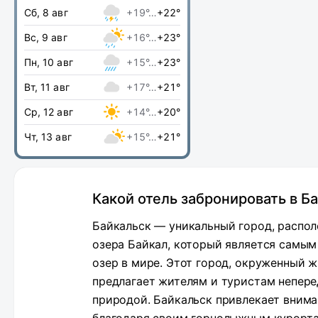
Сб, 8 авг
+19°…
+22°
Вс, 9 авг
+16°…
+23°
Пн, 10 авг
+15°…
+23°
Вт, 11 авг
+17°…
+21°
Ср, 12 авг
+14°…
+20°
Чт, 13 авг
+15°…
+21°
Какой отель забронировать в Б
Байкальск — уникальный город, распол
озера Байкал, который является самым
озер в мире. Этот город, окруженный 
предлагает жителям и туристам непер
природой. Байкальск привлекает внима