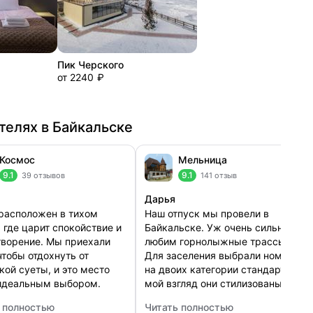
Пик Черского
от 2240 ₽
телях в Байкальске
Космос
Мельница
9.1
9.1
39 отзывов
141 отзыв
Дарья
расположен в тихом
Наш отпуск мы провели в
, где царит спокойствие и
Байкальске. Уж очень сильно
ворение. Мы приехали
любим горнолыжные трассы.
чтобы отдохнуть от
Для заселения выбрали номер
кой суеты, и это место
на двоих категории стандарт. На
идеальным выбором.
мой взгляд они стилизованы, так
 очень комфортные, с
как в интерьере много
 полностью
Читать полностью
манным дизайном и
деревянной отделки. Выполнено
ос
: Мельница