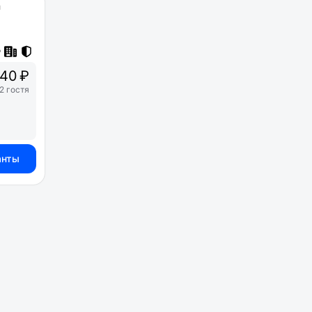
а
40 ₽
2 гостя
анты