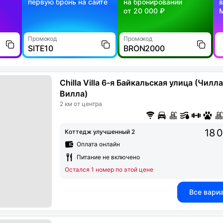
первую бронь на сайте
на бронировании
в
от 20 000 ₽
Промокод
Промокод
SITE10
BRON2000
Chilla Villa 6-я Байкальская улица (Чилла
Вилла)
2 км от центра
18 
Коттедж улучшенный 2
Оплата онлайн
Питание не включено
Остался 1 номер по этой цене
Все вари