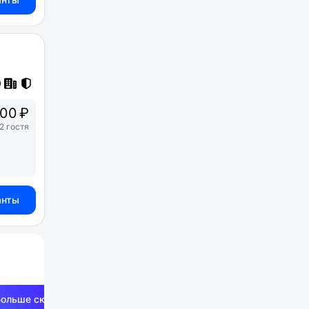
000 ₽
2 гостя
анты
Больше скидок —