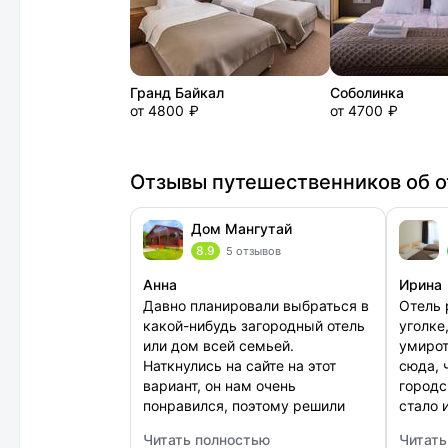
Гранд Байкал
Соболинка
от 4800 ₽
от 4700 ₽
Отзывы путешественников об о
Дом Мангутай
8.9
5 отзывов
Анна
Ирина
Давно планировали выбраться в
Отель 
какой-нибудь загородный отель
уголке
или дом всей семьей.
умирот
Наткнулись на сайте на этот
сюда, 
вариант, он нам очень
городс
понравился, поэтому решили
стало 
остановится именно здесь.
Номера
Читать полностью
Читать
Сняли коттедж, чтобы всем
проду
: Дом Мангутай
: Косм