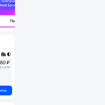
 телеграм-канале
Моей Брони
Перейти
080 ₽
2 гостя
анты