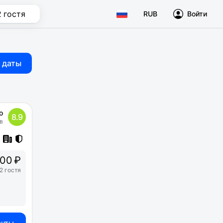
2 гостя
RUB
Войти
 даты
о
8.9
в
00 ₽
2 гостя
анты