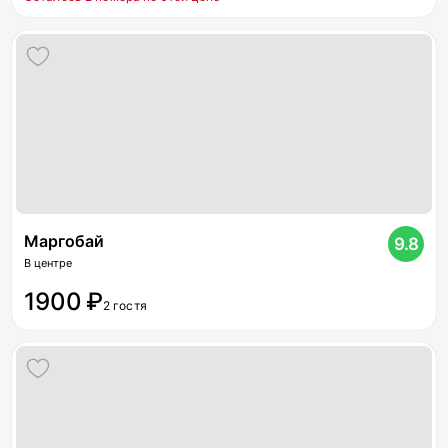
Маргобай
9.8
В центре
1900 ₽
2 гостя