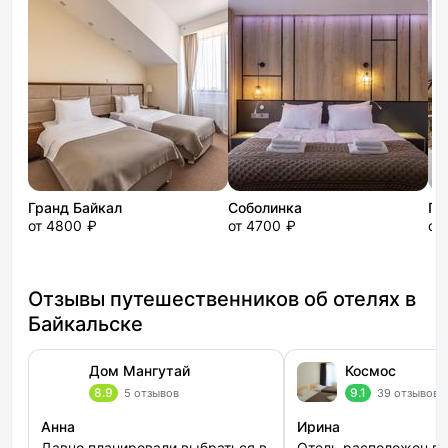
Гранд Байкал
Соболинка
Пи
от 4800 ₽
от 4700 ₽
от
Отзывы путешественников об отелях в
Байкальске
Дом Мангутай
Космос
8.9
9.1
5 отзывов
39 отзывов
Анна
Ирина
Давно планировали выбраться в
Отель расположен в 