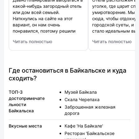
какой-нибудь загородный отель
уголке, где царит сп
или дом всей семьей.
умиротворение. Мы 
Наткнулись на сайте на этот
сюда, чтобы отдохнут
вариант, он нам очень
городской суеты, и э
понравился, поэтому решили
стало идеальным вы
остановится именно здесь.
Номера очень комфор
Читать полностью
Читать полностью
Сняли коттедж, чтобы всем
продуманным дизайн
: Дом Мангутай
: Космос
было комфортно. Все удобства
качественными удоб
есть, и ванная комнат, и кухня.
Завтрак в номере бы
Ходили в баньку, попарились
настоящим наслажде
отлично, жарили мясо на
чувствовали себя в э
Где остановиться в Байкальске и куда
мангале. В общем, отдыхали на
как дома.
сходить?
все сто!
ТОП-3
Музей Байкала
достопримечате
Скала Черепаха
льности
Заброшенная железная
Байкальска
дорога
Вкусные места
Кафе 'На Байкале'
Ресторан 'Байкальское