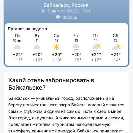
Байкальск, Россия
Вс, 9 август 2026, 17:00
Морось
Прогноз на неделю
Пн
Вт
Ср
Чт
Пт
Сб
10 авг
11
12
13
14
15
+22°
+20°
+20°
+20°
+21°
+21°
+11°
+16°
+13°
+15°
+17°
+14°
Какой отель забронировать в
Байкальске?
Байкальск — уникальный город, расположенный на
берегу величественного озера Байкал, который является
самым глубоким и одним из самых чистых озер в мире.
Этот город, окруженный живописными горами и лесами,
предлагает жителям и туристам непередаваемую
атмосферу единения с природой. Байкальск привлекает