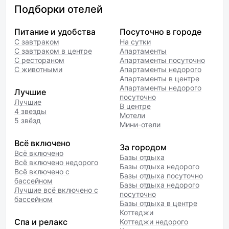
Подборки отелей
Питание и удобства
Посуточно в городе
С завтраком
На сутки
С завтраком в центре
Апартаменты
С рестораном
Апартаменты посуточно
С животными
Апартаменты недорого
Апартаменты в центре
Апартаменты недорого
Лучшие
посуточно
Лучшие
В центре
4 звезды
Мотели
5 звёзд
Мини-отели
Всё включено
За городом
Всё включено
Базы отдыха
Всё включено недорого
Базы отдыха недорого
Всё включено с
Базы отдыха посуточно
бассейном
Базы отдыха недорого
Лучшие всё включено с
посуточно
бассейном
Базы отдыха в центре
Коттеджи
Спа и релакс
Коттеджи недорого