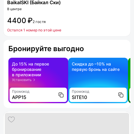
BaikalSKI (Байкал Ски)
В центре
4400 ₽
2 гостя
Остался 1 номер по этой цене
Бронируйте выгодно
До 15% на первое
Скидка до –10% на
бронирование
первую бронь на сайте
н
в приложении
о
Установить
Промокод
Промокод
П
APP15
SITE10