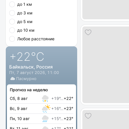
до 1 км
до 3 км
до 5 км
до 10 км
Любое расстояние
+22
°C
Байкальск, Россия
Пт, 7 август 2026, 11:00
Пасмурно
Прогноз на неделю
Сб, 8 авг
+19°…
+22°
Вс, 9 авг
+16°…
+23°
Пн, 10 авг
+15°…
+23°
Вт, 11 авг
+17°…
+21°