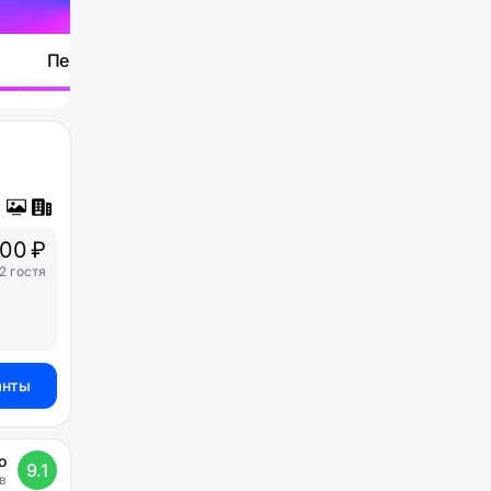
Перейти
00 ₽
2 гостя
анты
о
9.1
в