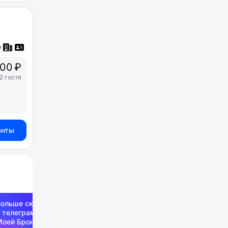
00 ₽
2 гостя
анты
Больше скидок —
 телеграм-канале
Моей Брони