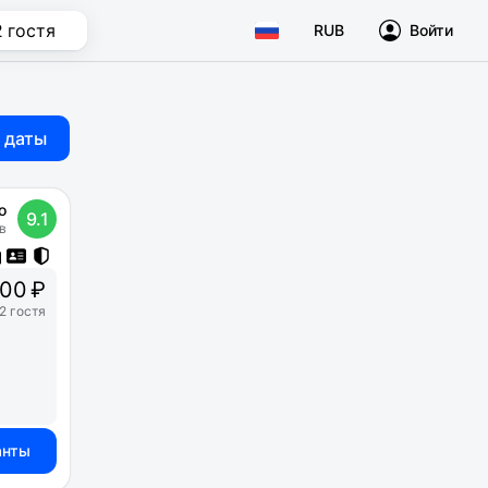
2 гостя
RUB
Войти
 даты
о
9.1
в
000 ₽
2 гостя
анты