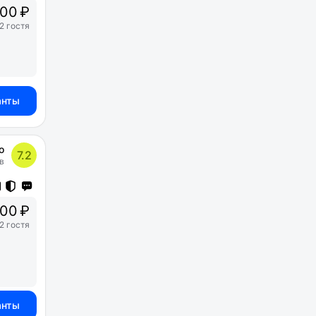
00 ₽
2 гостя
анты
о
7.2
в
00 ₽
2 гостя
анты