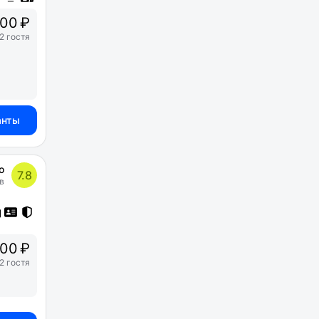
00 ₽
2 гостя
анты
о
7.8
в
00 ₽
2 гостя