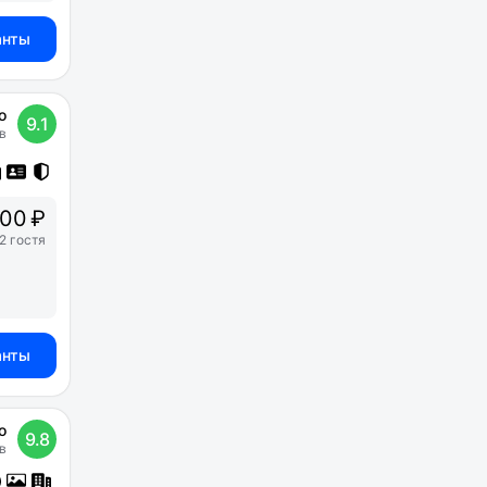
анты
о
9.1
в
00 ₽
2 гостя
анты
о
9.8
в