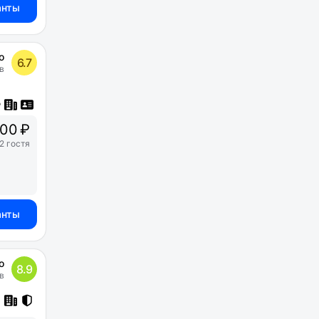
анты
о
6.7
в
000 ₽
2 гостя
анты
о
8.9
в