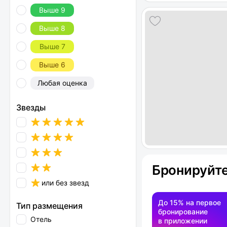
Выше 9
Выше 8
Выше 7
Выше 6
Любая оценка
Звезды
Бронируйте
или без звезд
До 15% на первое
Тип размещения
бронирование
Отель
в приложении