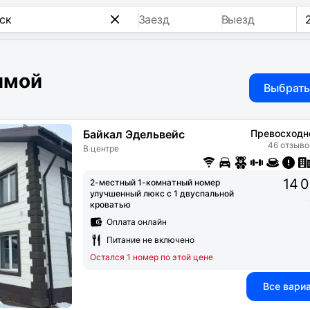
Заезд
Выезд
имой
Выбрать
Байкал Эдельвейс
Превосходн
46 отзыво
В центре
14 
2-местный 1-комнатный номер
улучшенный люкс с 1 двуспальной
кроватью
Оплата онлайн
Питание не включено
Остался 1 номер по этой цене
Все вари