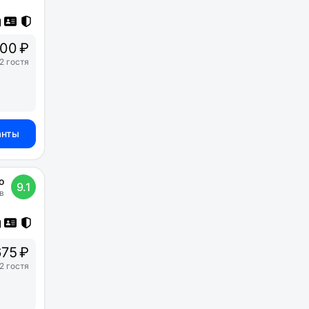
00 ₽
2 гостя
анты
о
9.1
в
75 ₽
2 гостя