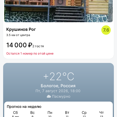
Крушинов Рог
7.6
3.5 км от центра
14 000 ₽
2 гостя
Остался 1 номер по этой цене
+22
°C
Бологое, Россия
Пт, 7 август 2026, 18:00
Пасмурно
Прогноз на неделю
Сб
Вс
Пн
Вт
Ср
Чт
8 авг
9
10
11
12
13