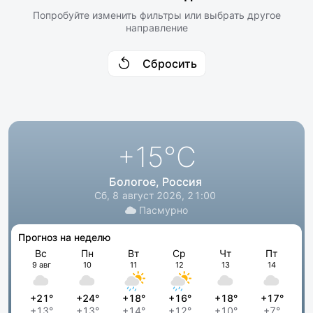
Попробуйте изменить фильтры или выбрать другое
направление
Сбросить
+15
°C
Бологое, Россия
Сб, 8 август 2026, 21:00
Пасмурно
Прогноз на неделю
Вс
Пн
Вт
Ср
Чт
Пт
9 авг
10
11
12
13
14
+21°
+24°
+18°
+16°
+18°
+17°
+13°
+13°
+14°
+12°
+10°
+7°