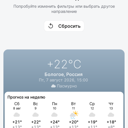
Попробуйте изменить фильтры или выбрать другое
направление
Сбросить
+22
°C
Бологое, Россия
Пт, 7 август 2026, 15:00
Пасмурно
Прогноз на неделю
Сб
Вс
Пн
Вт
Ср
Чт
8 авг
9
10
11
12
13
+21°
+22°
+24°
+20°
+19°
+18°
+13°
+13°
+13°
+13°
+11°
+8°