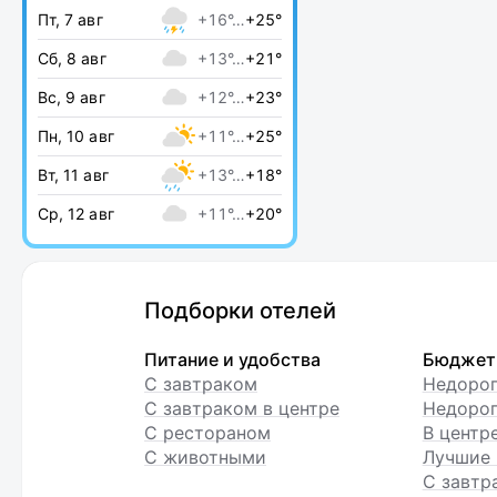
Пт, 7 авг
+16°…
+25°
Сб, 8 авг
+13°…
+21°
Вс, 9 авг
+12°…
+23°
Пн, 10 авг
+11°…
+25°
Вт, 11 авг
+13°…
+18°
Ср, 12 авг
+11°…
+20°
Подборки отелей
Питание и удобства
Бюджет
С завтраком
Недоро
С завтраком в центре
Недорог
С рестораном
В центр
С животными
Лучшие 
С завтр