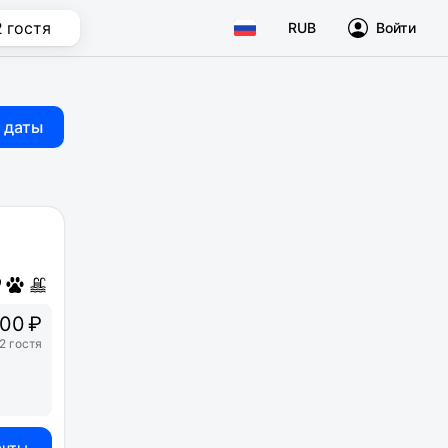
2 гостя
RUB
Войти
 даты
600 ₽
2 гостя
анты