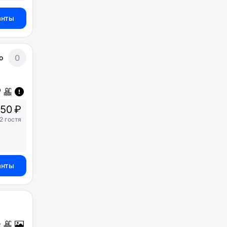
анты
0
о
50 ₽
2 гостя
анты