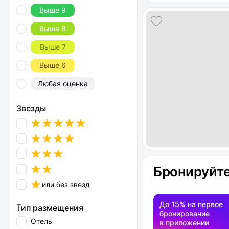
Выше 9
Выше 8
Выше 7
Выше 6
Любая оценка
Звезды
Бронируйте
или без звезд
До 15% на первое
Тип размещения
бронирование
Отель
в приложении