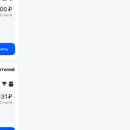
000 ₽
2 гостя
анты
ителей
31 ₽
2 гостя