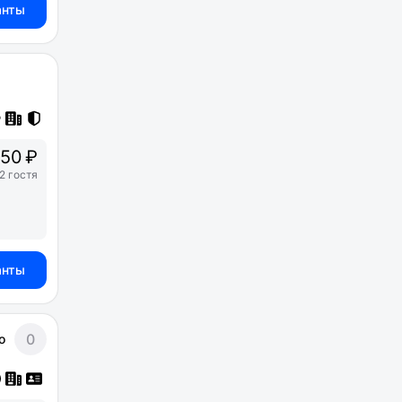
анты
50 ₽
2 гостя
анты
0
о