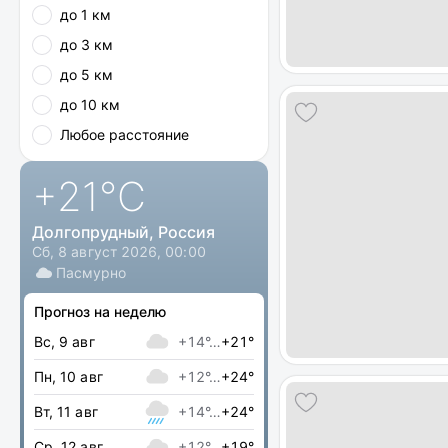
до 1 км
до 3 км
до 5 км
до 10 км
Любое расстояние
+21
°C
Долгопрудный, Россия
Сб, 8 август 2026, 00:00
Пасмурно
Прогноз на неделю
Вс, 9 авг
+14°…
+21°
Пн, 10 авг
+12°…
+24°
Вт, 11 авг
+14°…
+24°
Ср, 12 авг
+12°…
+19°