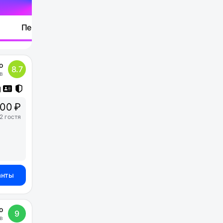
Перейти
о
8.7
в
00 ₽
2 гостя
анты
о
9
в