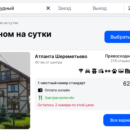
Заезд
Выезд
м на сутки
ном на сутки
Выбрать
Атланта Шереметьево
Превосходн
278 отзыво
40 км от центра
62
1-местный номер стандарт
Оплата онлайн
Завтрак включён
Осталось 2 номера по этой цене
Все вари