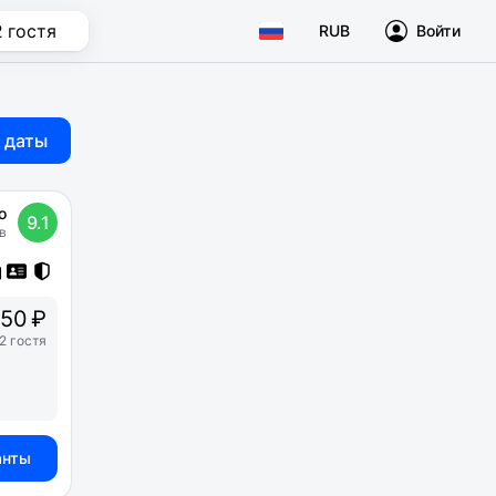
2 гостя
RUB
Войти
 даты
о
9.1
в
50 ₽
2 гостя
анты