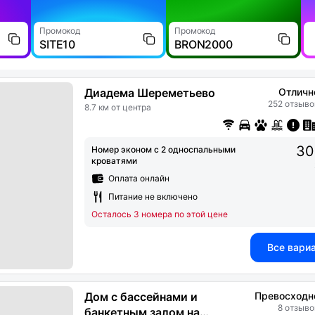
Промокод
Промокод
SITE10
BRON2000
Диадема Шереметьево
Отличн
252 отзыво
8.7 км от центра
30
Номер эконом с 2 односпальными
кроватями
Оплата онлайн
Питание не включено
Осталось 3 номера по этой цене
Все вари
Дом с бассейнами и
Превосходн
8 отзыво
банкетным залом на