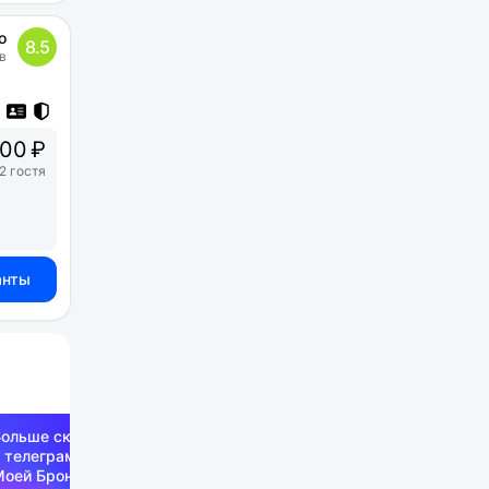
о
8.5
в
00 ₽
2 гостя
анты
Больше скидок —
 телеграм-канале
Моей Брони