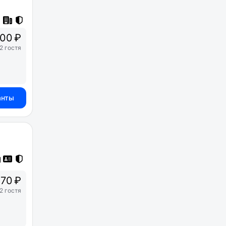
200 ₽
2 гостя
анты
70 ₽
2 гостя