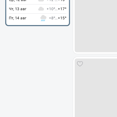
Чт, 13 авг
+10°…
+17°
Пт, 14 авг
+8°…
+15°