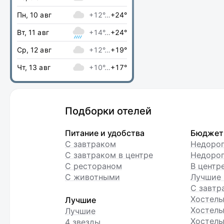
Пн, 10 авг
+12°…
+24°
Вт, 11 авг
+14°…
+24°
Ср, 12 авг
+12°…
+19°
Чт, 13 авг
+10°…
+17°
Подборки отелей
Питание и удобства
Бюджет
С завтраком
Недоро
С завтраком в центре
Недорог
С рестораном
В центр
С животными
Лучшие 
С завтр
Хостел
Лучшие
Хостелы
Лучшие
Хостелы
4 звезды