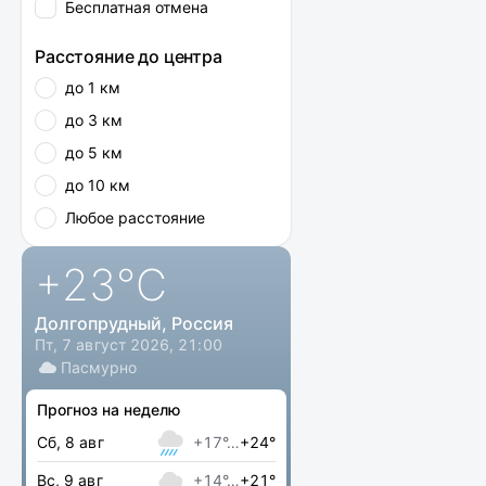
Бесплатная отмена
Расстояние до центра
до 1 км
до 3 км
до 5 км
до 10 км
Любое расстояние
+23
°C
Долгопрудный, Россия
Пт, 7 август 2026, 21:00
Пасмурно
Прогноз на неделю
Сб, 8 авг
+17°…
+24°
Вс, 9 авг
+14°…
+21°