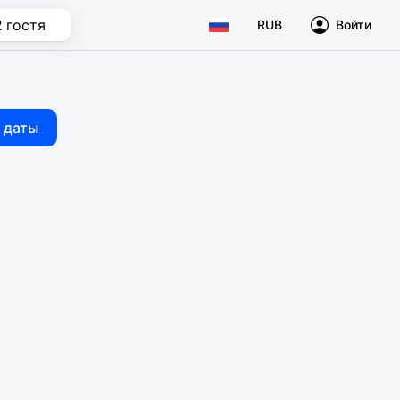
2 гостя
RUB
Войти
 даты