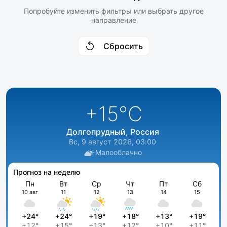
Попробуйте изменить фильтры или выбрать другое
направление
Сбросить
+15
°C
Долгопрудный, Россия
Вс, 9 август 2026, 03:00
Малооблачно
Прогноз на неделю
Пн
Вт
Ср
Чт
Пт
Сб
10 авг
11
12
13
14
15
+24°
+24°
+19°
+18°
+13°
+19°
+12°
+15°
+13°
+12°
+10°
+11°