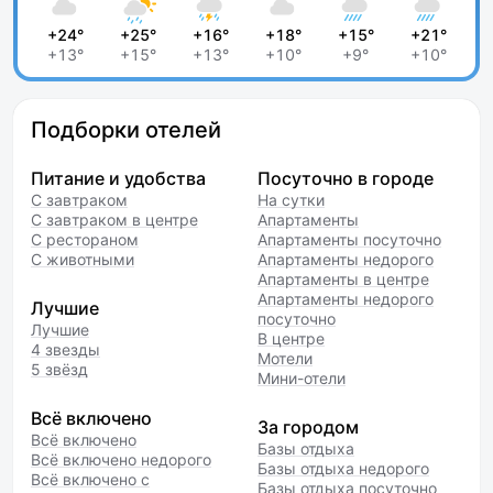
+24°
+25°
+16°
+18°
+15°
+21°
+13°
+15°
+13°
+10°
+9°
+10°
Подборки отелей
Питание и удобства
Посуточно в городе
С завтраком
На сутки
С завтраком в центре
Апартаменты
С рестораном
Апартаменты посуточно
С животными
Апартаменты недорого
Апартаменты в центре
Апартаменты недорого
Лучшие
посуточно
Лучшие
В центре
4 звезды
Мотели
5 звёзд
Мини-отели
Всё включено
За городом
Всё включено
Базы отдыха
Всё включено недорого
Базы отдыха недорого
Всё включено с
Базы отдыха посуточно