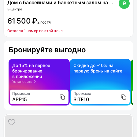
Дом с бассейнами и банкетным залом на Дмитровском шоссе
9
В центре
61 500 ₽
2 гостя
Остался 1 номер по этой цене
Бронируйте выгодно
До 15% на первое
Скидка до –10% на
бронирование
первую бронь на сайте
н
в приложении
о
Установить
Промокод
Промокод
П
APP15
SITE10