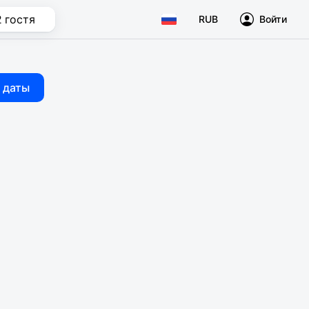
2 гостя
RUB
Войти
 даты