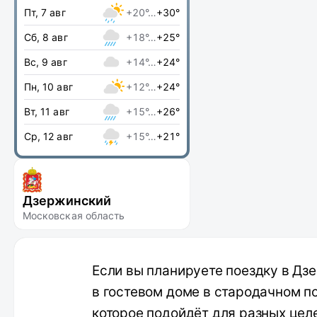
Пт, 7 авг
+20°…
+30°
Сб, 8 авг
+18°…
+25°
Вс, 9 авг
+14°…
+24°
Пн, 10 авг
+12°…
+24°
Вт, 11 авг
+15°…
+26°
Ср, 12 авг
+15°…
+21°
Дзержинский
Московская область
Если вы планируете поездку в Дз
в гостевом доме в стародачном п
которое подойдёт для разных цел