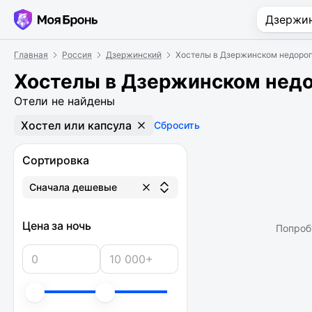
Главная
Россия
Дзержинский
Хостелы в Дзержинском недоро
Хостелы в Дзержинском нед
Отели не найдены
Хостел или капсула
Сбросить
Сортировка
Сначала дешевые
Цена за ночь
Попроб