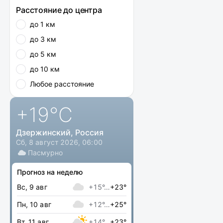
Расстояние до центра
до 1 км
до 3 км
до 5 км
до 10 км
Любое расстояние
+19
°C
Дзержинский, Россия
Сб, 8 август 2026, 06:00
Пасмурно
Прогноз на неделю
Вс, 9 авг
+15°…
+23°
Пн, 10 авг
+12°…
+25°
Вт, 11 авг
+14°…
+23°