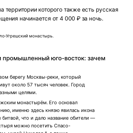
на территории которого также есть русская
щения начинается от 4 000 ₽ за ночь.
ло-Угрешский монастырь.
и промышленный юго-восток: зачем
вом берегу Москвы-реки, который
ивут около 57 тысяч человек. Город
разными целями.
ужским монастырём. Его основал
анию, именно здесь князю явилась икона
 битвой, что и дало название обители —
стыря можно посетить Спасо-