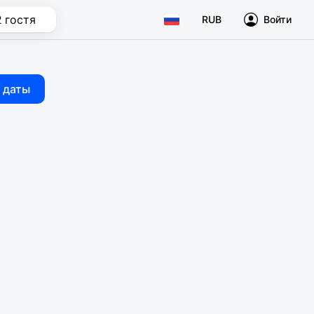
2 гостя
RUB
Войти
 даты