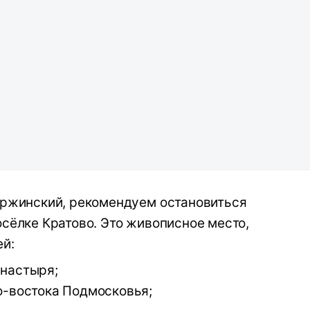
ержинский, рекомендуем остановиться
осёлке Кратово. Это живописное место,
ей:
настыря;
о-востока Подмосковья;