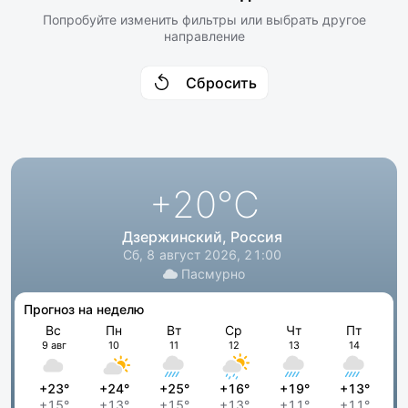
Попробуйте изменить фильтры или выбрать другое
направление
Сбросить
+20
°C
Дзержинский, Россия
Сб, 8 август 2026, 21:00
Пасмурно
Прогноз на неделю
Вс
Пн
Вт
Ср
Чт
Пт
9 авг
10
11
12
13
14
+23°
+24°
+25°
+16°
+19°
+13°
+15°
+13°
+15°
+13°
+11°
+11°