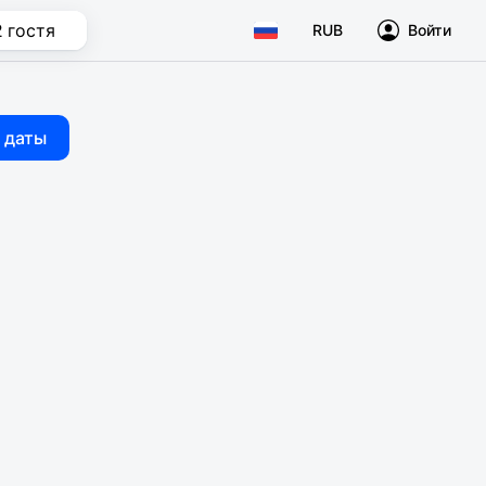
2 гостя
RUB
Войти
 даты