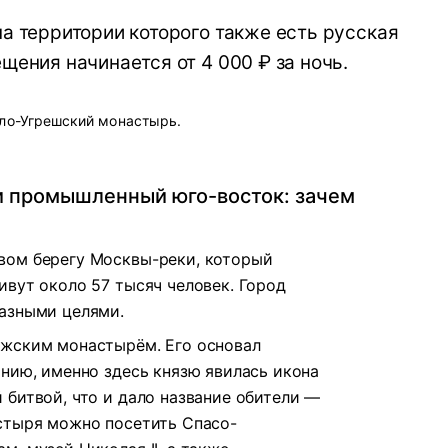
на территории которого также есть русская
щения начинается от 4 000 ₽ за ночь.
ло-Угрешский монастырь.
и промышленный юго-восток: зачем
вом берегу Москвы-реки, который
ивут около 57 тысяч человек. Город
разными целями.
ужским монастырём. Его основал
анию, именно здесь князю явилась икона
 битвой, что и дало название обители —
стыря можно посетить Спасо-