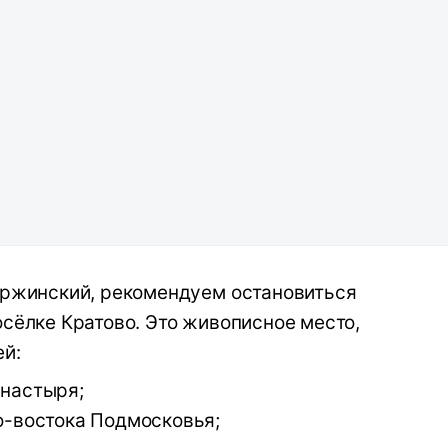
ержинский, рекомендуем остановиться
осёлке Кратово. Это живописное место,
ей:
настыря;
о-востока Подмосковья;