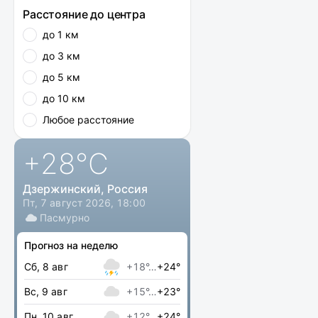
Расстояние до центра
до 1 км
до 3 км
до 5 км
до 10 км
Любое расстояние
+28
°C
Дзержинский, Россия
Пт, 7 август 2026, 18:00
Пасмурно
Прогноз на неделю
Сб, 8 авг
+18°…
+24°
Вс, 9 авг
+15°…
+23°
Пн, 10 авг
+12°…
+24°