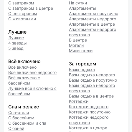
С завтраком
На сутки
С завтраком в центре
Апартаменты
С рестораном
Апартаменты посуточно
С животными
Апартаменты недорого
Апартаменты в центре
Апартаменты недорого
Лучшие
посуточно
Лучшие
В центре
4 звезды
Мотели
5 звёзд
Мини-отели
Всё включено
За городом
Всё включено
Базы отдыха
Всё включено недорого
Базы отдыха недорого
Всё включено с
Базы отдыха посуточно
бассейном
Базы отдыха недорого
Лучшие всё включено с
посуточно
бассейном
Базы отдыха в центре
Коттеджи
Спа и релакс
Коттеджи недорого
Коттеджи посуточно
Спа-отели
Коттеджи недорого
С бассейном
посуточно
С бассейном и спа
Коттеджи в центре
С баней