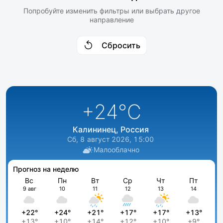
Попробуйте изменить фильтры или выбрать другое
направление
Сбросить
+24
°C
Калининец, Россия
Сб, 8 август 2026, 15:00
Малооблачно
Прогноз на неделю
Вс
Пн
Вт
Ср
Чт
Пт
9 авг
10
11
12
13
14
+22°
+24°
+21°
+17°
+17°
+13°
+13°
+10°
+14°
+12°
+10°
+9°