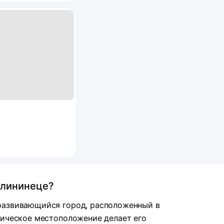
алининеце?
развивающийся город, расположенный в
гическое местоположение делает его