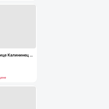
це Калининец 32
цене