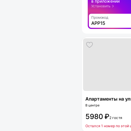
в приложении
Установить
Промокод
APP15
Апартаменты на ул
В центре
5980 ₽
2 гостя
Остался 1 номер по этой 