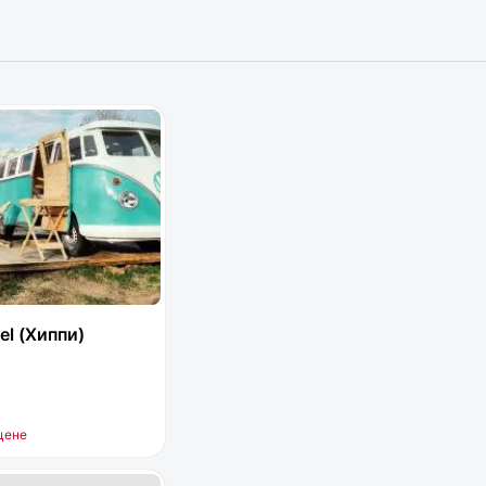
el (Хиппи)
цене