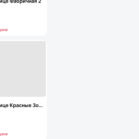
ице Фабричная 2
цене
е Красные Зори 2А
цене