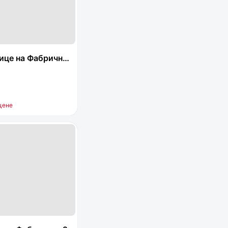
е на Фабричная 1
цене